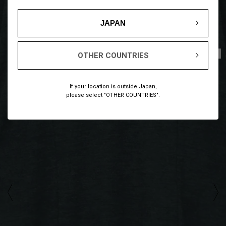
JAPAN
1
5
/
OTHER COUNTRIES
If your location is outside Japan,
please select "OTHER COUNTRIES".