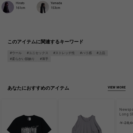
Hirato
Yamada
161cm
153cm
このアイテムに関連するキーワード
#ウール
#ユニセックス
#ストレッチ性
#ハリ感
#上品
#柔らかい肌触り
#薄手
あなたにおすすめのアイテム
VIEW MORE
Newspap
Long S
￥ 28,6