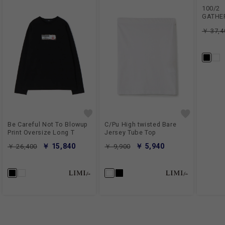
100/2
GATHE
￥ 37,4
Be Careful Not To Blowup
C/Pu High twisted Bare
Print Oversize Long T
Jersey Tube Top
￥ 15,840
￥ 5,940
￥ 26,400
￥ 9,900