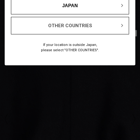
JAPAN
OTHER COUNTRIES
1
6
/
If your location is outside Japan,
please select "OTHER COUNTRIES".