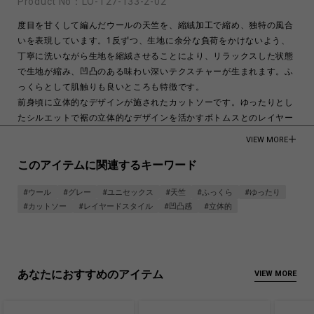
Product No：
LO-T27-133-2-02
度目を甘くして編んだウールの天竺を、縮絨加工で縮め、独特の風合
いを表現しています。1反ずつ、生地に余分な負荷をかけないよう、
丁寧に洗いながら生地を縮絨させることにより、リラックスした状態
で生地が縮み、凹凸のある味わい深いテクスチャーが生まれます。ふ
っくらとして肌触りも良いところも特徴です。
前身頃に立体的なデザインが施されたカットソーです。ゆったりとし
たシルエットで裾の立体的なデザインを活かすボトムスとのレイヤー
ドスタイルをお楽しみ下さい。
VIEW MORE
このアイテムに関連するキーワード
Wool 100%
Made in Japan
#ウール
#グレー
#ユニセックス
#天竺
#ふっくら
#ゆったり
#カットソー
#レイヤードスタイル
#凹凸感
#立体的
商品についてよくあるお問い合わせはこちら
あなたにおすすめのアイテム
VIEW MORE