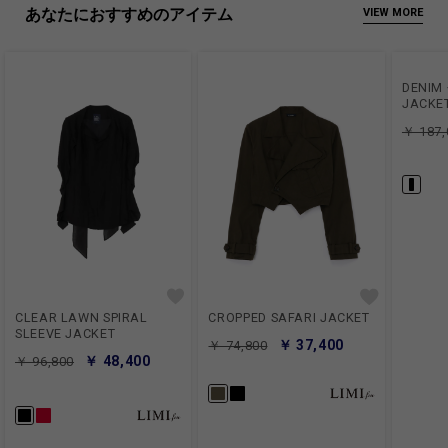
あなたにおすすめのアイテム
VIEW MORE
DENIM 
JACKE
￥ 187,
CLEAR LAWN SPIRAL
CROPPED SAFARI JACKET
SLEEVE JACKET
￥ 37,400
￥ 74,800
￥ 48,400
￥ 96,800