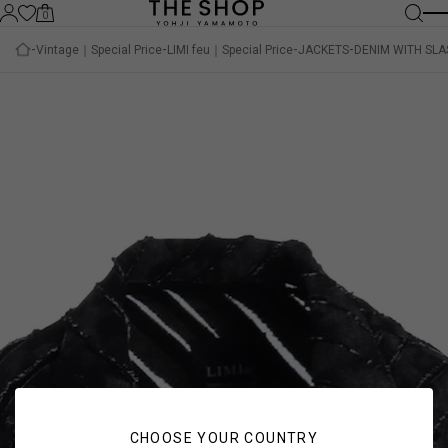
0
Vintage｜Special Price
LIMI feu｜Special Price
JACKETS
DENIM WITH SLA
CHOOSE YOUR COUNTRY