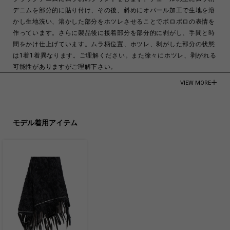
デニムを部分的に貼り付け、その後、斜めにオパール加工で生地を溶
かし生地洗い、溶かした部分をホツレさせることでボロボロの表情を
作っています。さらに製品後に接着部分を部分的に剥がし、手間と時
間をかけ仕上げています。ムラ柄位置、ホツレ、剥がした部分の状態
は1着1着異なります。ご理解ください。また徐々にホツレ、剥がれる
可能性がありますがご理解下さい。
目を惹く素材でインパクトのあるジャケットは、重厚感がありながら
VIEW MORE
もチュールで涼し気な印象を与えます。ファスナーも施され、LIMI
feuらしいパンキッシュなテイストをお楽しみ頂けます。
モデル身長：178・
モデル着用アイテム
Main:Cotton 100% Base:Polyester 100％ Parts1:Cotton 100%
Made in Japan
商品についてよくあるお問い合わせはこちら