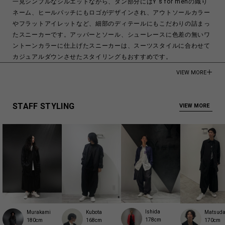
一見シンプルなシルエットながら、タン部分にはY's for menの織り
ネーム、ヒールパッチにもロゴがデザインされ、アウトソールカラー
やフラットアイレットなど、細部のディテールにもこだわりの詰まっ
たスニーカーです。アッパーとソール、シューレースに色差の無いワ
ントーンカラーに仕上げたスニーカーは、スーツスタイルに合わせて
カジュアルダウンさせたスタイリングもおすすめです。
VIEW MORE
UPPER
COTTON 100％
SOLE
STAFF STYLING
VIEW MORE
RUBBER
Made in CHINA
商品についてよくあるお問い合わせはこちら
Ishida
Murakami
Kubota
Matsud
178cm
180cm
168cm
170cm