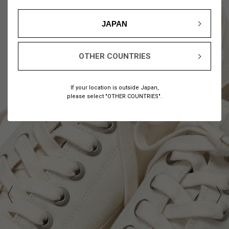
JAPAN
1
7
/
OTHER COUNTRIES
If your location is outside Japan,
please select "OTHER COUNTRIES".