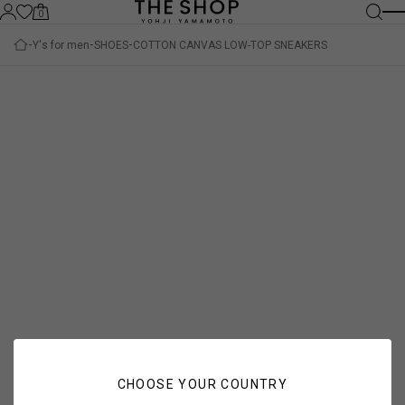
0
Y's for men
SHOES
COTTON CANVAS LOW-TOP SNEAKERS
CHOOSE YOUR COUNTRY