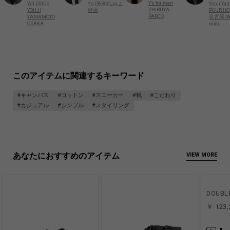
Y's for men
WILDSIDE
Y’s PARCO_ya上
Yohji Ya
SHIBUYA
YOHJI
野店
POUR H
PARCO
YAMAMOTO
名古屋PA
OSAKA
midi
このアイテムに関連するキーワード
#キャンバス
#コットン
#スニーカー
#靴
#こだわり
#カジュアル
#シンプル
#スタイリング
あなたにおすすめのアイテム
VIEW MORE
DOUBLE
￥ 123,