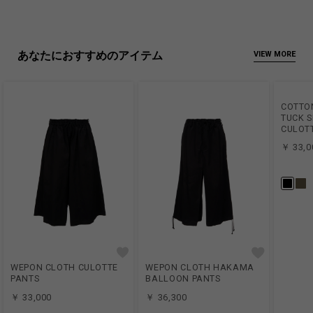
をスタート。
1998年に写真家としての活動も開始、同年に自らがデザインを手掛
けるブランドGDCをスタート。
あなたにおすすめのアイテム
VIEW MORE
BIOTOP、CPCMでは外部ディレクターとして活躍し、現在も数多く
のブランドやプロジェクトのディレクションを手掛ける。
2025年３月にGDCを再始動させた。
COTTON
メンズモデル身長:185cm
TUCK S
CULOT
レディースモデル身長:175cm
￥ 33,0
Linen:100%
Made in Japan
商品についてよくあるお問い合わせはこちら
WEPON CLOTH CULOTTE
WEPON CLOTH HAKAMA
PANTS
BALLOON PANTS
￥ 33,000
￥ 36,300