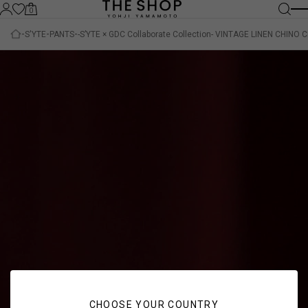
0
S'YTE
PANTS
-S’YTE × GDC Collaborate Collection- VINTAGE LINEN CH
CHOOSE YOUR COUNTRY