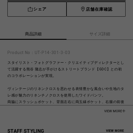
シェア
店舗在庫確認
商品詳細
サイズ詳細
Product No：
UT-P14-301-3-03
スタイリスト・フォトグラファー・クリエイティブディレクターとし
て活躍する熊谷 隆志が手がけるストリートブランド【GDC】との初
のコラボレーションが実現。
ヴィンテージのリネンクロスを思わせる表情豊かな風合いや生地のタ
レ感が魅力のリネンチノクロスを使用したワイドパンツ。
両脇にスラッシュポケット、背面左右に両玉縁ポケット、右腿の前後
にスリットポケットを配置。
VIEW MORE
スリットポケット上に八芒星、レターグラフィックを直刺繍で表現
し、GDCを象徴するモチーフを散りばめた本コラボレーションならで
はのデザインに仕上げている。
STAFF STYLING
VIEW MORE