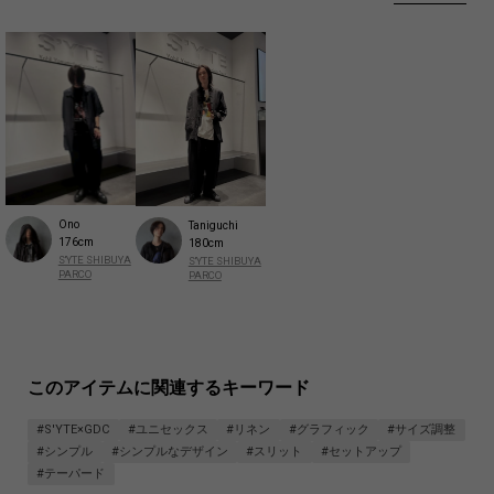
同生地のジャケットとセットアップでの着用が可能。ウエスト内側に
スピンドルを通しサイズ調整が可能。
シューズを選ばないテーパードシルエットのベーシックなワイドパン
ツで癖のないシンプルなデザインは多様なコーディネートを楽しめ
る。
【プロフィール】
-GDC-
1998年、スタイリスト・フォトグラファー・ブランドディレクター
Ono
Taniguchi
176cm
180cm
として多彩な分野で活動する熊谷隆志によって設立されたGDC。
S'YTE SHIBUYA
S'YTE SHIBUYA
約四半世紀の休止を経て、2025年3月に再始動。
PARCO
PARCO
上質な素材と快適さを追求し、シンプルで実用的なデザインを特徴と
する。
ヴィンテージ感と現代性を融合させたスタイル、独自のロゴやグラフ
ィック、多様なコラボレーションを通じて、常に新たな魅力を発信。
このアイテムに関連するキーワード
アイディアとプロダクトの継続的な発展に注力し、新しい価値を創造
し続ける。
#S'YTE×GDC
#ユニセックス
#リネン
#グラフィック
#サイズ調整
#シンプル
#シンプルなデザイン
#スリット
#セットアップ
-熊谷 隆志-
#テーパード
1970年生まれ。渡仏後の1994年に日本でスタイリストとしての活動