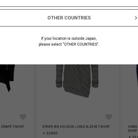
OTHER COUNTRIES
If your location is outside Japan,
please select "OTHER COUNTRIES".
 DRAPE T-SHIRT
STRIPE RIB HOODED LONG SLEEVE T-SHIRT
HARD 
SHIRT
￥ 63,800
￥ 33,