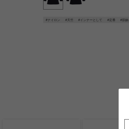
#ナイロン
#天竺
#インナーとして
#定番
#肌