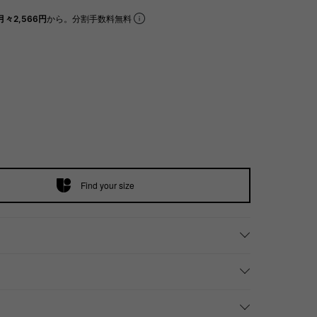
月々2,566円
から。分割手数料無料
Find your size