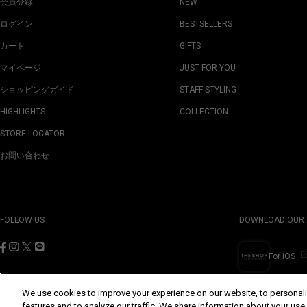
会員登録
NEW
ログイン
BESTSELLERS
カート
GIFTS
マイページ
JUST FOR YOU
ショッピングガイド
STAFF STYLING
HIGHLIGHTS
COLLECTION
STORE LOCATOR
お問い合わせ
FOLLOW US
DOWNLOAD OUR 
For iOS
We use cookies to improve your experience on our website, to personali
features and to analyze our traffic. We share information about your use