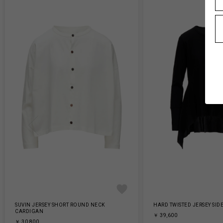
SUVIN JERSEY SHORT ROUND NECK
HARD TWISTED JERSEY SIDE
CARDIGAN
￥ 39,600
￥ 30,800