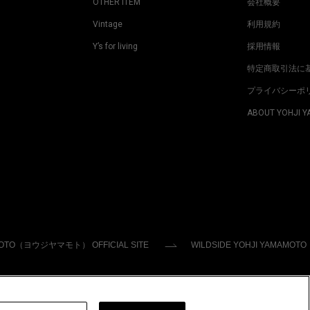
OTHER ITEM
会社概要
Vintage
利用規約
Y’s for living
採用情報
特定商取引法に
プライバシーポ
ABOUT YOHJI 
MOTO（ヨウジヤマモト） OFFICIAL SITE
WILDSIDE YOHJI YAMAMOTO