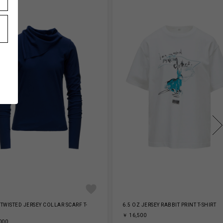
TWISTED JERSEY COLLAR SCARF T-
6.5 OZ JERSEY RABBIT PRINT T-SHIRT
￥ 16,500
000