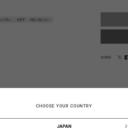
触りが良い
#薄手
#透け感がない
SHARE
あなたにおすすめのアイテム
CHOOSE YOUR COUNTRY
JAPAN