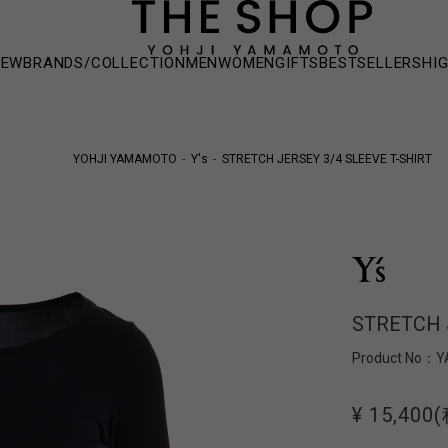
NEW
BRANDS/COLLECTION
MEN
WOMEN
GIFTS
BESTSELLERS
HI
YOHJI YAMAMOTO
Y's
STRETCH JERSEY 3/4 SLEEVE T-SHIRT
STRETCH 
Product No：
Y
¥ 15,400