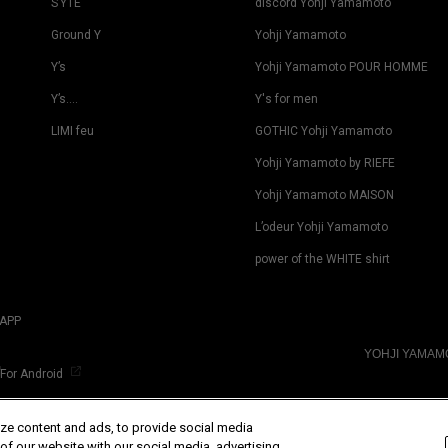
S’YTE
discord Yohji Yamamoto
Ground Y
Yohji Yamamoto
Y’s
Yohji Yamamoto POUR HOMME
Y’s….
Y's for men
LIMI feu
GOTHIC Yohji Yamamoto
Yohji Yamamoto by RIEFE
Yohji Yamamoto MAISON
L’odeur Yohji Yamamoto
power of the WHITE shirt
APP
YOHJI YAMA
For Android
ze content and ads, to provide social media
 of our website with our social media, advertising