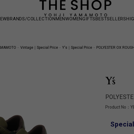
NEW
BRANDS/COLLECTION
MEN
WOMEN
GIFTS
BESTSELLERS
HI
YAMAMOTO
Vintage｜Special Price
Y's｜Special Price
POLYESTER OX ROUGH
POLYESTE
Product No：
Y
Special