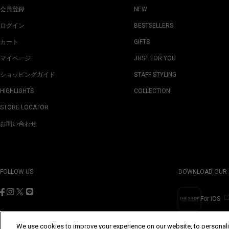
会員登録
NEW
ログイン
BESTSELLERS
カート
GIFTS
マイページ
JUST FOR YOU
ショッピングガイド
STAFF STYLING
HIGHLIGHTS
COLLECTION
STORE LOCATOR
お問い合わせ
FOLLOW US
DOWNLOAD OUR 
For iOS
We use cookies to improve your experience on our website, to personali