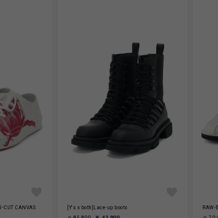
W-CUT CANVAS
[Y's x both]Lace-up boots
RAW-E
￥ 42,900
￥ 85,800
￥ 70,