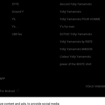
S’YTE
discord Yohji Yamamoto
Ground Y
Yohji Yamamoto
Y’s
Yohji Yamamoto POUR HOMME
Y’s….
Y's for men
LIMI feu
GOTHIC Yohji Yamamoto
Yohji Yamamoto by RIEFE
Yohji Yamamoto MAISON
L’odeur Yohji Yamamoto
power of the WHITE shirt
APP
YOHJI YAMA
For Android
ze content and ads, to provide social media