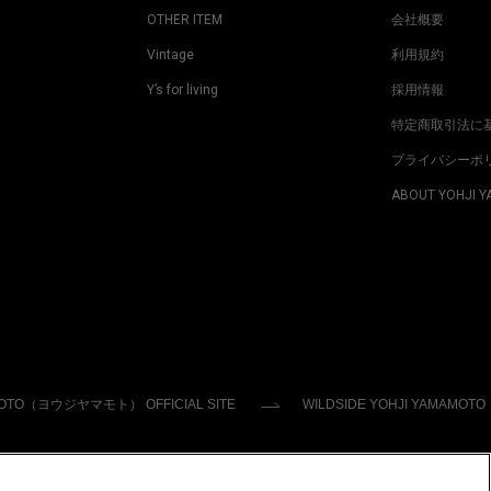
OTHER ITEM
会社概要
Vintage
利用規約
Y’s for living
採用情報
特定商取引法に
プライバシーポ
ABOUT YOHJI 
MOTO（ヨウジヤマモト） OFFICIAL SITE
WILDSIDE YOHJI YAMAMOTO