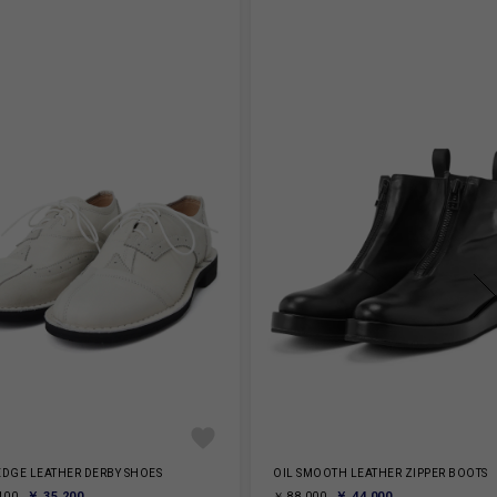
DGE LEATHER DERBY SHOES
OIL SMOOTH LEATHER ZIPPER BOOTS
￥ 35,200
￥ 44,000
400
￥ 88,000