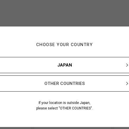
CHOOSE YOUR COUNTRY
JAPAN
OTHER COUNTRIES
If your location is outside Japan,
please select "OTHER COUNTRIES".
あなたにおすすめのアイテム