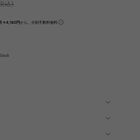
(税込)
月々4,180円
から。分割手数料無料
Black