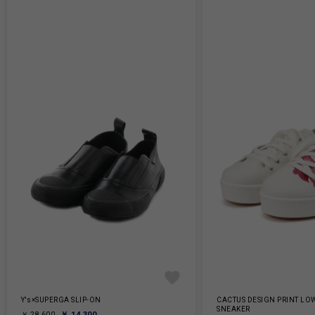
Y's×SUPERGA SLIP-ON
CACTUS DESIGN PRINT LO
SNEAKER
￥ 14,300
￥ 28,600