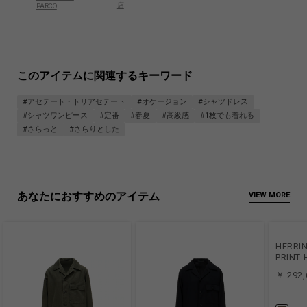
店
PARCO
このアイテムに関連するキーワード
#アセテート・トリアセテート
#オケージョン
#シャツドレス
#シャツワンピース
#定番
#春夏
#高級感
#1枚でも着れる
#さらっと
#さらりとした
あなたにおすすめのアイテム
VIEW MORE
HERRI
PRINT
￥ 292,