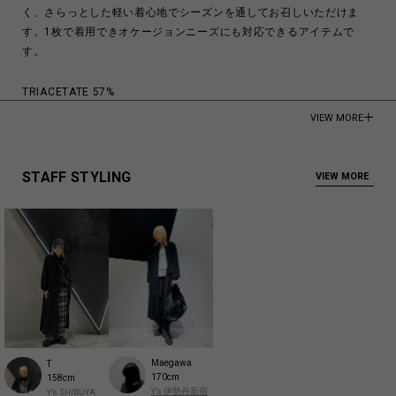
く、さらっとした軽い着心地でシーズンを通してお召しいただけま
す。1枚で着用できオケージョンニーズにも対応できるアイテムで
す。
TRIACETATE 57%
POLYESTER 43%
VIEW MORE
Made in Japan
商品についてよくあるお問い合わせはこちら
STAFF STYLING
VIEW MORE
Maegawa
T
170cm
158cm
Y’s 伊勢丹新宿
Y’s SHIBUYA