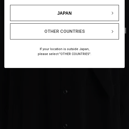
JAPAN
1
6
/
OTHER COUNTRIES
If your location is outside Japan,
please select "OTHER COUNTRIES".