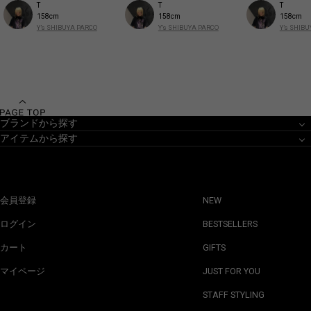
T
T
T
158cm
158cm
158cm
Y’s SHIBUYA PARCO
Y’s SHIBUYA PARCO
Y’s SHIB
ブランドから探す
アイテムから探す
会員登録
NEW
ログイン
BESTSELLERS
カート
GIFTS
マイページ
JUST FOR YOU
STAFF STYLING