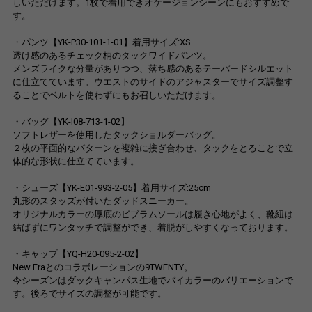
しいただけます。1枚で着用できオケージョンシーンにもおすすめで
す。
・パンツ【YK-P30-101-1-01】着用サイズ:XS
透け感のあるチェック柄のタックワイドパンツ。
メンズライクな分量がありつつ、落ち感のあるテーパードシルエット
に仕立てています。ウエストのサイドのアジャスターでサイズ調整す
ることでベルトを使わずにもお召しいただけます。
・バッグ【YK-I08-713-1-02】
ソフトレザーを使用したタックショルダーバッグ。
２枚の平面的なパターンを複雑に接ぎ合わせ、タックをとることで立
体的な形状に仕立てています。
・シューズ【YK-E01-993-2-05】着用サイズ:25cm
丸形のスタッズが付いたダッドスニーカー。
オリジナルカラーの厚底のビブラムソールは履き心地がよく、靴紐は
結ばずにワンタッチで調整ができ、着脱がしやすくなっております。
・キャップ【YQ-H20-095-2-02】
New Eraとのコラボレーションの9TWENTY。
今シーズンはダックキャンパス生地でバイカラーのバリエーションで
す。後ろでサイズの調整が可能です。