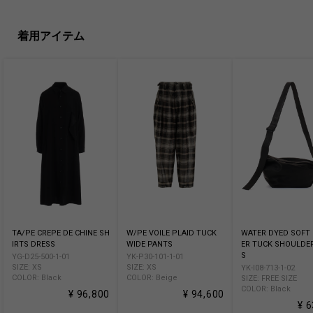
着用アイテム
TA/PE CREPE DE CHINE SH
W/PE VOILE PLAID TUCK
WATER DYED SOFT 
IRTS DRESS
WIDE PANTS
ER TUCK SHOULDE
S
YG-D25-500-1-01
YK-P30-101-1-01
SIZE: XS
SIZE: XS
YK-I08-713-1-02
COLOR: Black
COLOR: Beige
SIZE: FREE SIZE
COLOR: Black
¥ 96,800
¥ 94,600
¥ 