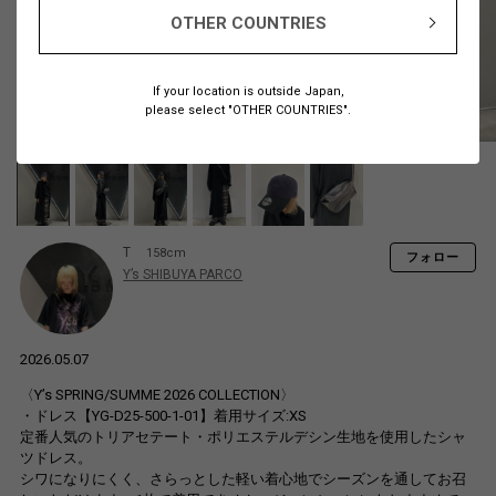
OTHER COUNTRIES
If your location is outside Japan,
please select "OTHER COUNTRIES".
T
158cm
フォロー
Y’s SHIBUYA PARCO
2026.05.07
〈Y’s SPRING/SUMME 2026 COLLECTION〉
・ドレス【YG-D25-500-1-01】着用サイズ:XS
定番人気のトリアセテート・ポリエステルデシン生地を使用したシャ
ツドレス。
シワになりにくく、さらっとした軽い着心地でシーズンを通してお召