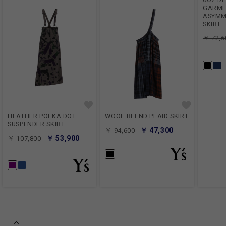
GARME
ASYMM
SKIRT
￥ 72,6
HEATHER POLKA DOT
WOOL BLEND PLAID SKIRT
SUSPENDER SKIRT
￥ 47,300
￥ 94,600
￥ 53,900
￥ 107,800