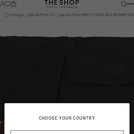
0
Vintage｜Special Price
Y's｜Special Price
SKIRTS
SATIN SILK ASYMMETRI
CHOOSE YOUR COUNTRY