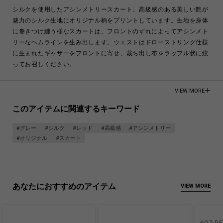
シルクを使用したアシンメトリースカート。高級感のある美しい艶が
魅力のシルク生地にオリジナル柄をプリントしています。生地を身体
に巻きつけ纏う様なスカートは、フロントのずれによってアシンメト
リーなヘムラインを生み出します。ウエストはドローストリング仕様
に生まれたギャザーをフロントに寄せ、裁ち出し布をラッフル状に絞
ってお召しください。
SILK 100％
VIEW MORE
Made in Japan
このアイテムに関連するキーワード
商品についてよくあるお問い合わせはこちら
#グレー
#シルク
#レッド
#高級感
#アシンメトリー
#オリジナル
#スカート
あなたにおすすめのアイテム
VIEW MORE
6OZ D