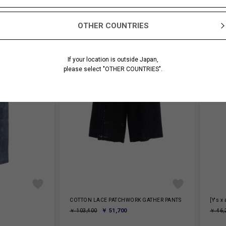
OTHER COUNTRIES
If your location is outside Japan,
please select "OTHER COUNTRIES".
COTTON LACE PATCHWORK GATHER PANTS
[Y's 
￥ 51,700
￥ 103,400
￥ 46,