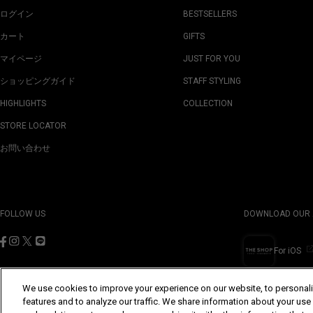
ログイン
BESTSELLERS
カート
GIFTS
マイページ
JUST FOR YOU
ショッピングガイド
STAFF STYLING
HIGHLIGHTS
COLLECTION
STORE LOCATOR
お問い合わせ
FOLLOW US
DOWNLOAD OUR 
For iOS
We use cookies to improve your experience on our website, to personali
features and to analyze our traffic. We share information about your use