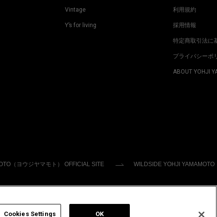
Vintage
利用規約
Y’s for living
採用情報
特定商取引法に
プライバシーポ
ABOUT YOHJI 
MOTO（ヨウジヤマモト） OFFICIAL SITE
WILDSIDE YOHJI YAMAMOTO
Cookies Settings
OK