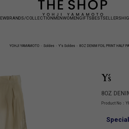
NEW
BRANDS/COLLECTION
MEN
WOMEN
GIFTS
BESTSELLERS
HI
YOHJI YAMAMOTO
Soldes
Y's Soldes
8OZ DENIM FOIL PRINT HALF P
8OZ DENI
Product No：
Y
Special