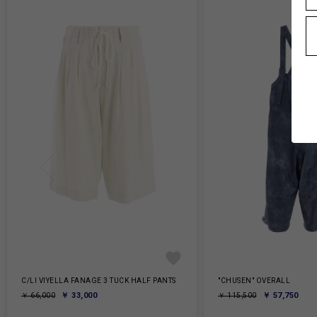
C/LI VIYELLA FANAGE 3 TUCK HALF PANTS
"CHUSEN" OVERALL
￥ 33,000
￥ 57,750
￥ 66,000
￥ 115,500