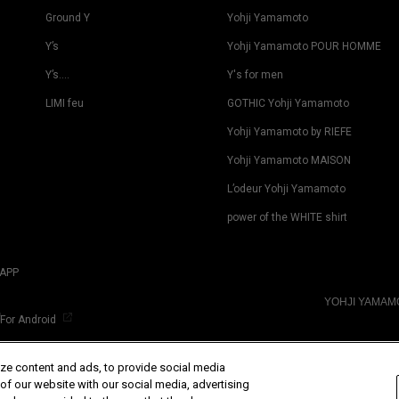
Ground Y
Yohji Yamamoto
Y’s
Yohji Yamamoto POUR HOMME
Y’s….
Y's for men
LIMI feu
GOTHIC Yohji Yamamoto
Yohji Yamamoto by RIEFE
Yohji Yamamoto MAISON
L’odeur Yohji Yamamoto
power of the WHITE shirt
APP
YOHJI YAMA
For Android
ze content and ads, to provide social media
 of our website with our social media, advertising