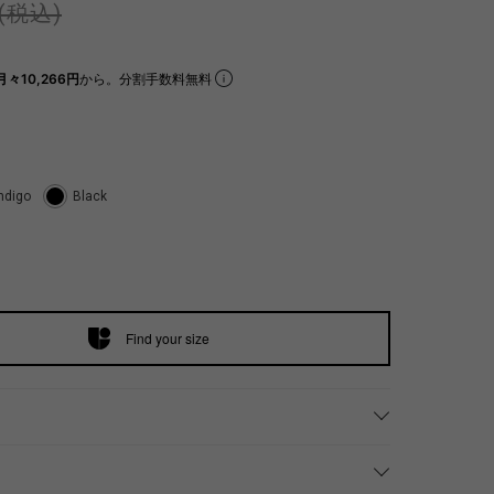
(税込)
月々10,266円
から。分割手数料無料
ndigo
Black
Find your size