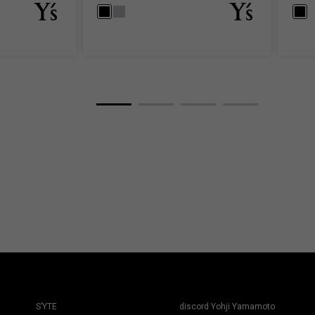
S’YTE
discord Yohji Yamamoto