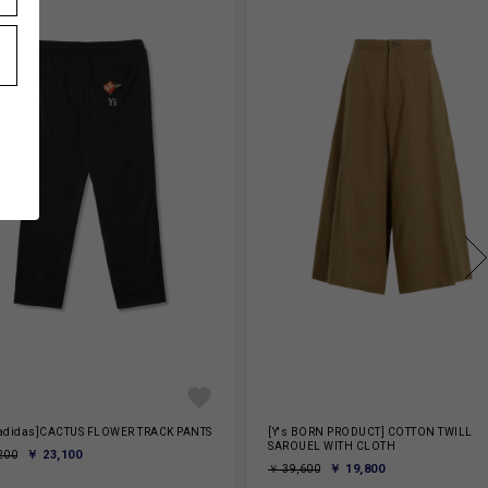
x adidas]CACTUS FLOWER TRACK PANTS
[Y's BORN PRODUCT] COTTON TWILL
SAROUEL WITH CLOTH
￥ 23,100
200
￥ 19,800
￥ 39,600