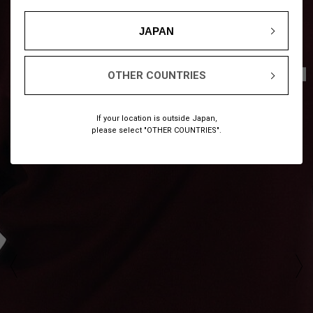
JAPAN
1
12
/
OTHER COUNTRIES
If your location is outside Japan,
please select "OTHER COUNTRIES".