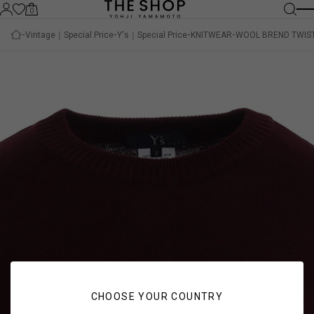
0
Vintage｜Special Price
Y's｜Special Price
KNITWEAR
WOOL BREND TWIST
CHOOSE YOUR COUNTRY