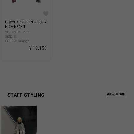
FLOWER PRINT PE JERSEY
HIGH NECK T
YL-T43-931-2-02
SIZE: S
COLOR: Orange
¥ 18,150
STAFF STYLING
VIEW MORE