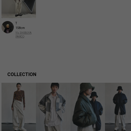
T
158cm
Y’s SHIBUYA
PARCO
COLLECTION