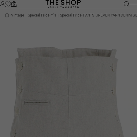
0
Vintage｜Special Price
Y's｜Special Price
PANTS
UNEVEN YARN DENIM SI