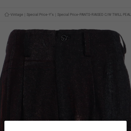
Vintage｜Special Price
Y's｜Special Price
PANTS
RAISED C/W TWILL PEA