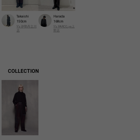
Takaishi
Harada
150cm
168cm
Y’s 伊勢丹立川
Y’s PARCO_ya上
店
野店
COLLECTION