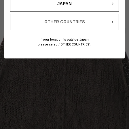
JAPAN
OTHER COUNTRIES
1
5
/
If your location is outside Japan,
please select "OTHER COUNTRIES".