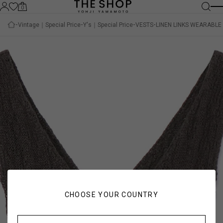
0
Vintage｜Special Price
Y's｜Special Price
VESTS
LINEN LINKS WEARABLE
CHOOSE YOUR COUNTRY