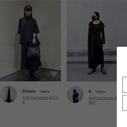
Shikata
N
164cm
159cm
Yohji Yamamoto 神戸大
YohjiYamamoto 静岡伊
丸
勢丹