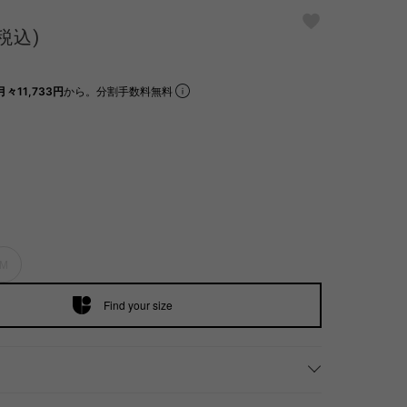
(税込)
月々11,733円
から。分割手数料無料
M
Find your size