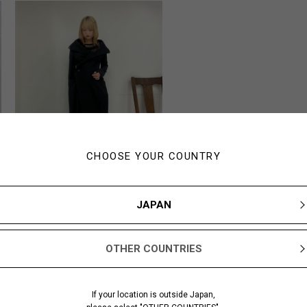
CHOOSE YOUR COUNTRY
JAPAN
R
163cm
Yohji Yamamoto 西武百
OTHER COUNTRIES
貨店渋谷店
If your location is outside Japan,