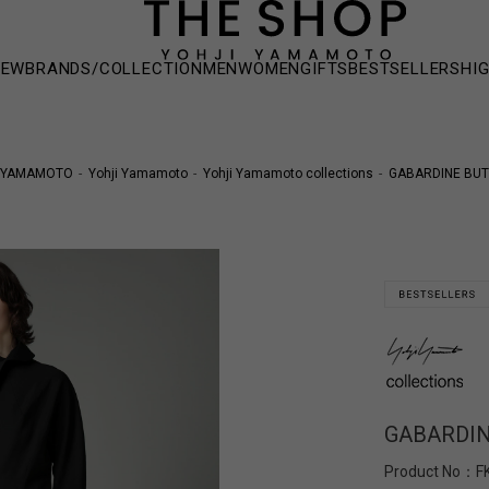
NEW
BRANDS/COLLECTION
MEN
WOMEN
GIFTS
BESTSELLERS
HI
I YAMAMOTO
Yohji Yamamoto
Yohji Yamamoto collections
GABARDINE BUT
GABARDIN
Product No：
F