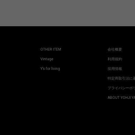
OTHER ITEM
会社概要
Vintage
利用規約
Y’s for living
採用情報
特定商取引法に
プライバシーポ
ABOUT YOHJI 