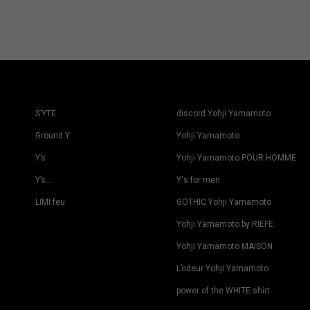
S’YTE
discord Yohji Yamamoto
Ground Y
Yohji Yamamoto
Y’s
Yohji Yamamoto POUR HOMME
Y’s….
Y's for men
LIMI feu
GOTHIC Yohji Yamamoto
Yohji Yamamoto by RIEFE
Yohji Yamamoto MAISON
L’odeur Yohji Yamamoto
power of the WHITE shirt