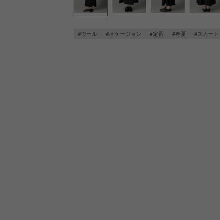
#ウール
#オケージョン
#定番
#春夏
#スカート