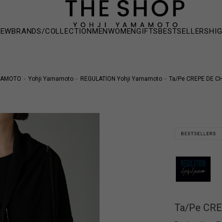
NEW
BRANDS/COLLECTION
MEN
WOMEN
GIFTS
BESTSELLERS
HI
MAMOTO
Yohji Yamamoto
REGULATION Yohji Yamamoto
Ta/Pe CREPE DE C
Ta/Pe CR