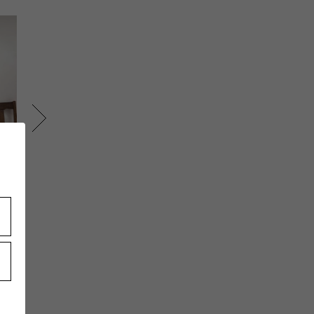
MISHIMA
163cm
西武百
Yohji Yamamoto 大阪タ
カシマヤ