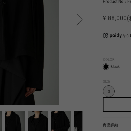
Product No：
F
¥ 88,000
なら
COLOR
Black
SIZE
S
商品詳細