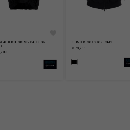
WEATHER SHORT SLV BALLOON
PE INTERLOCK SHORT CAPE
ET
￥ 79,200
,200