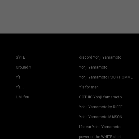
S’YTE
discord Yohji Yamamoto
Ground Y
Yohji Yamamoto
Y’s
Yohji Yamamoto POUR HOMME
Y’s….
Y's for men
LIMI feu
GOTHIC Yohji Yamamoto
Yohji Yamamoto by RIEFE
Yohji Yamamoto MAISON
L’odeur Yohji Yamamoto
power of the WHITE shirt