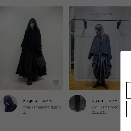
Shigeta
Ogata
155cm
158cm
Yohji Yamamoto 札幌大
Yohji Yamamoto 大阪タ
丸
カシマヤ