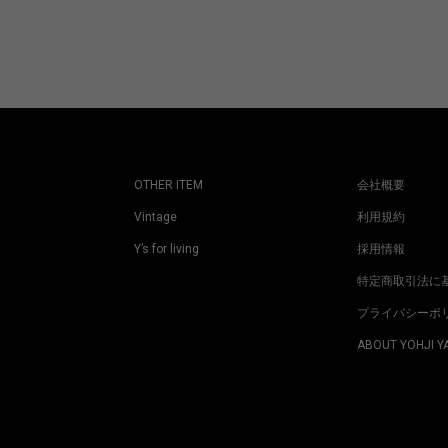
OTHER ITEM
会社概要
Vintage
利用規約
Y’s for living
採用情報
特定商取引法に
プライバシーポ
ABOUT YOHJI 