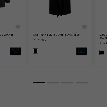
AIL JACKET
GABARDINE SKIRT COMBI LONG VEST
C/Pe 
JACK
￥ 171,600
￥ 134