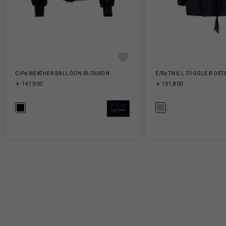
C/Pe WEATHER BALLOON BLOUSON
E/Ry TWILL TOGGLE B DET
￥ 141,900
￥ 151,800