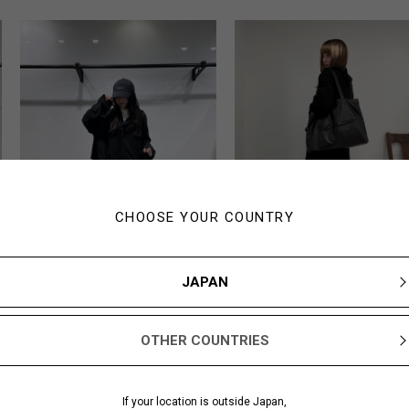
CHOOSE YOUR COUNTRY
JAPAN
Yamamoto
R
150cm
163cm
Yohji Yamamoto 松屋銀
Yohji Yamamoto 
OTHER COUNTRIES
座
貨店渋谷店
If your location is outside Japan,