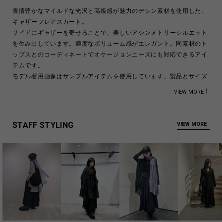
表情豊かなマイルドな光沢と高級感が魅力のデシン素材を使用した、
ギャザーフレアスカート。
サイドにギャザーを寄せることで、美しいアシンメトリーシルエット
を生み出しています。適度なボリューム感がエレガント。同素材のト
ップスとのコーディネートでオケージョンニーズにも対応できるアイ
テムです。
モデル着用画像はサンプルアイテムを使用しています。製品とサイズ
や風合いが異なる場合がございます。詳しくはSIZE INFOをご確認下
VIEW MORE
さい。
モデル身長:176cm
STAFF STYLING
VIEW MORE
Triacetate 57%Polyester 43%
Made in Japan
商品についてよくあるお問い合わせはこちら