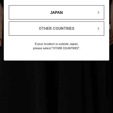
JAPAN
1
9
/
OTHER COUNTRIES
If your location is outside Japan,
please select "OTHER COUNTRIES".