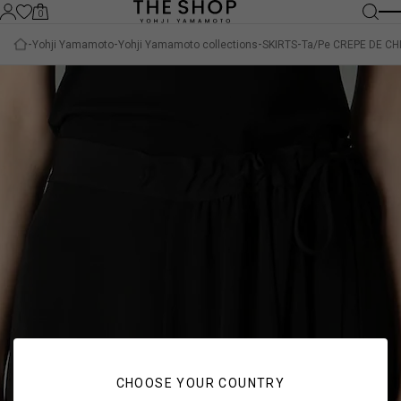
0
Yohji Yamamoto
Yohji Yamamoto collections
SKIRTS
Ta/Pe CREPE DE CH
CHOOSE YOUR COUNTRY