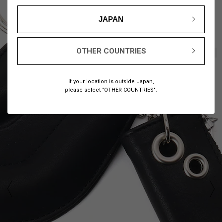
JAPAN
OTHER COUNTRIES
1
8
/
If your location is outside Japan,
please select "OTHER COUNTRIES".