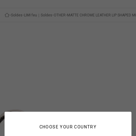
Soldes
LIMI feu｜Soldes
OTHER
MATTE CHROME LEATHER LIP SHAPED M
CHOOSE YOUR COUNTRY