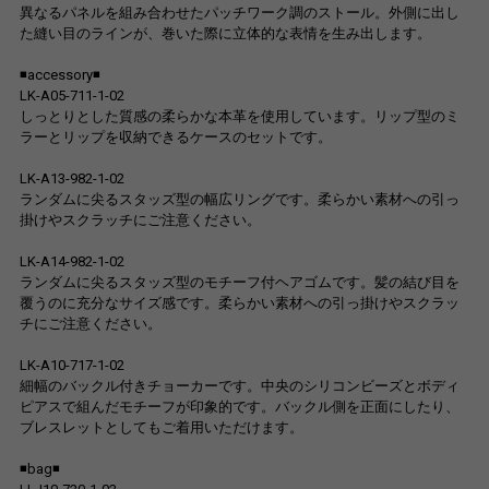
異なるパネルを組み合わせたパッチワーク調のストール。外側に出し
た縫い目のラインが、巻いた際に立体的な表情を生み出します。
◾️accessory◾️
LK-A05-711-1-02
しっとりとした質感の柔らかな本革を使用しています。リップ型のミ
ラーとリップを収納できるケースのセットです。
LK-A13-982-1-02
ランダムに尖るスタッズ型の幅広リングです。柔らかい素材への引っ
掛けやスクラッチにご注意ください。
LK-A14-982-1-02
ランダムに尖るスタッズ型のモチーフ付ヘアゴムです。髪の結び目を
覆うのに充分なサイズ感です。柔らかい素材への引っ掛けやスクラッ
チにご注意ください。
LK-A10-717-1-02
細幅のバックル付きチョーカーです。中央のシリコンビーズとボディ
ピアスで組んだモチーフが印象的です。バックル側を正面にしたり、
ブレスレットとしてもご着用いただけます。
◾️bag◾️