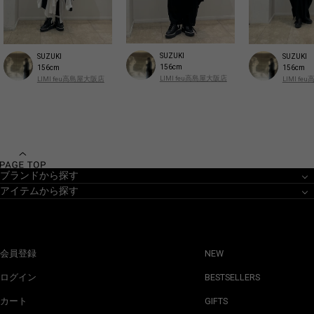
SUZUKI
SUZUKI
SUZUKI
156cm
156cm
156cm
LIMI feu高島屋大阪店
LIMI feu高島屋大阪店
LIMI f
ブランドから探す
アイテムから探す
会員登録
NEW
ログイン
BESTSELLERS
カート
GIFTS