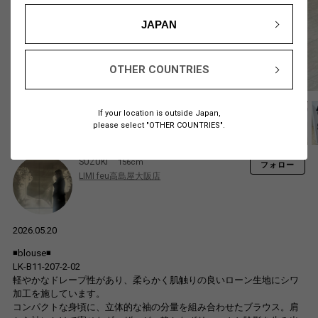
JAPAN
OTHER COUNTRIES
If your location is outside Japan,
please select "OTHER COUNTRIES".
SUZUKI
156cm
フォロー
LIMI feu高島屋大阪店
2026.05.20
◾️blouse◾️
LK-B11-207-2-02
軽やかなドレープ性があり、柔らかく肌触りの良いローン生地にシワ
加工を施しています。
コンパクトな身頃に、立体的な袖の分量を組み合わせたブラウス。肩