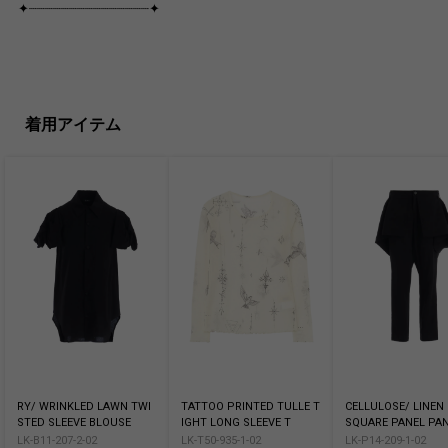
✦┈┈┈┈┈┈┈┈┈┈┈┈┈┈┈✦
着用アイテム
RY/ WRINKLED LAWN TWI
TATTOO PRINTED TULLE T
CELLULOSE/ LINEN
STED SLEEVE BLOUSE
IGHT LONG SLEEVE T
SQUARE PANEL PA
LK-B11-207-2-02
LK-T50-935-1-02
LK-P14-209-1-02