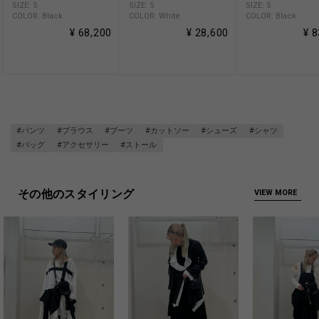
SIZE: S
SIZE: S
SIZE: S
COLOR: Black
COLOR: White
COLOR: Black
¥ 68,200
¥ 28,600
¥ 
#パンツ
#ブラウス
#ブーツ
#カットソー
#シューズ
#シャツ
#バッグ
#アクセサリー
#ストール
その他のスタイリング
VIEW MORE