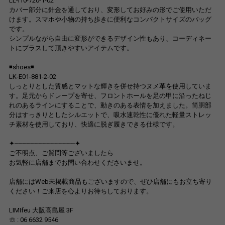
LL-I10-720-1-02
カバー部分に針金を通しており、変形してお好みの形でご使用いただ
けます。スマホや小物の持ち歩きに便利なコンパクトサイズのバッグ
です。
シンプルながら自由に変形ができるデザイン性もあり、コーディネー
トにプラスして頂きやすいアイテムです。
◾️shoes◾️
LK-E01-881-2-02
しっとりとした質感とマットな輝きを併せ持つヌメ革を使用していま
す。足元からドレープを寄せ、フロントホールを足の甲に沿ったねじ
れのあるラインにすることで、動きのある表情を加えました。筒胴部
分はすっきりとしたシルエットで、吸水速乾性に優れた軽量ストレッ
チ素材を使用しており、快適に脱ぎ履きできる仕様です。
✦┈┈┈┈┈┈┈┈┈┈┈┈┈┈┈✦
ご不明点、ご質問等ございましたら
お気軽に店舗までお問い合わせくださいませ。
店舗にはWeb未掲載商品もございますので、ぜひ店舗にもお立ち寄り
ください！ご来店を心よりお待ちしております。
LIMIfeu 大阪高島屋 3F
☏ : 06 6632 9546