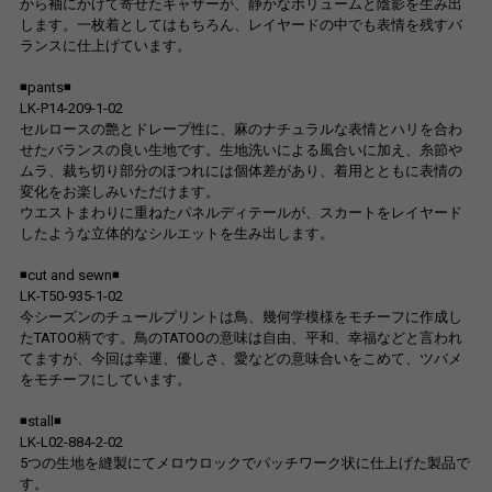
から袖にかけて寄せたギャザーが、静かなボリュームと陰影を生み出
します。一枚着としてはもちろん、レイヤードの中でも表情を残すバ
ランスに仕上げています。
◾️pants◾️
LK-P14-209-1-02
セルロースの艶とドレープ性に、麻のナチュラルな表情とハリを合わ
せたバランスの良い生地です。生地洗いによる風合いに加え、糸節や
ムラ、裁ち切り部分のほつれには個体差があり、着用とともに表情の
変化をお楽しみいただけます。
ウエストまわりに重ねたパネルディテールが、スカートをレイヤード
したような立体的なシルエットを生み出します。
◾️cut and sewn◾️
LK-T50-935-1-02
今シーズンのチュールプリントは鳥、幾何学模様をモチーフに作成し
たTATOO柄です。鳥のTATOOの意味は自由、平和、幸福などと言われ
てますが、今回は幸運、優しさ、愛などの意味合いをこめて、ツバメ
をモチーフにしています。
◾️stall◾️
LK-L02-884-2-02
5つの生地を縫製にてメロウロックでパッチワーク状に仕上げた製品で
す。