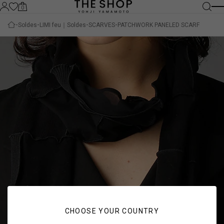
0
Soldes
LIMI feu｜Soldes
SCARVES
PATCHWORK PANELED SCARF
CHOOSE YOUR COUNTRY