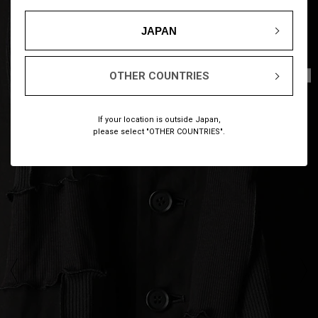
JAPAN
1
4
OTHER COUNTRIES
/
If your location is outside Japan,
please select "OTHER COUNTRIES".