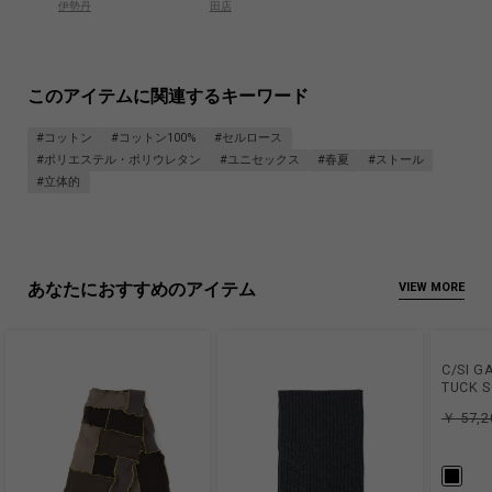
伊勢丹
田店
このアイテムに関連するキーワード
#コットン
#コットン100%
#セルロース
#ポリエステル・ポリウレタン
#ユニセックス
#春夏
#ストール
#立体的
あなたにおすすめのアイテム
VIEW MORE
C/SI G
TUCK 
￥ 57,2