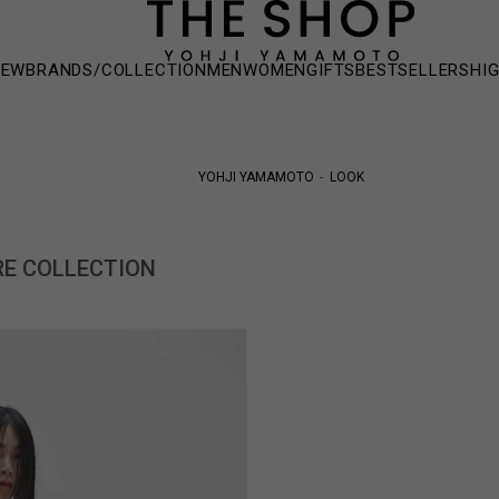
NEW
BRANDS/COLLECTION
MEN
WOMEN
GIFTS
BESTSELLERS
HI
YOHJI YAMAMOTO
LOOK
RE COLLECTION