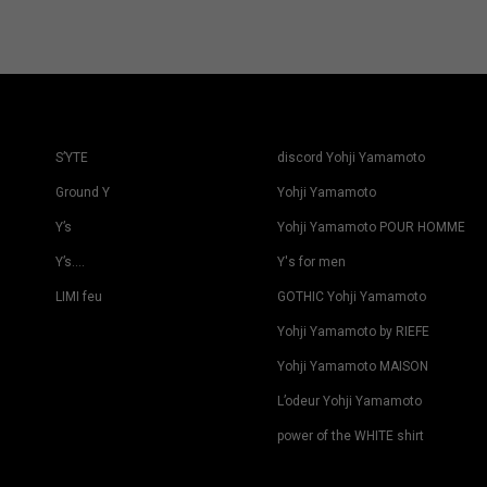
S’YTE
discord Yohji Yamamoto
Ground Y
Yohji Yamamoto
Y’s
Yohji Yamamoto POUR HOMME
Y’s….
Y's for men
LIMI feu
GOTHIC Yohji Yamamoto
Yohji Yamamoto by RIEFE
Yohji Yamamoto MAISON
L’odeur Yohji Yamamoto
power of the WHITE shirt