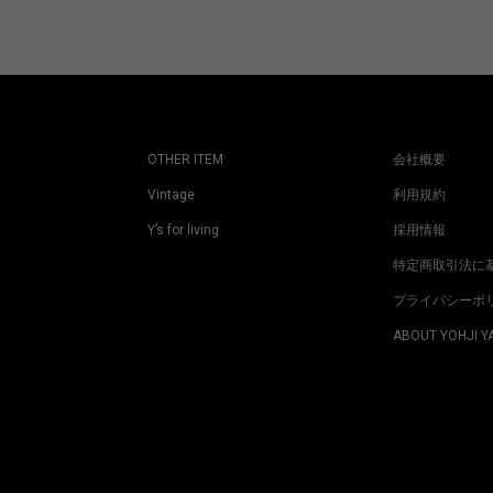
OTHER ITEM
会社概要
Vintage
利用規約
Y’s for living
採用情報
特定商取引法に
プライバシーポ
ABOUT YOHJI 