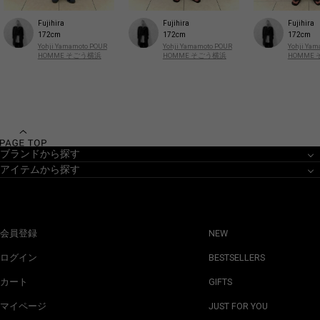
Fujihira
Fujihira
Fujihira
172cm
172cm
172cm
Yohji Yamamoto POUR
Yohji Yamamoto POUR
Yohji Ya
HOMME そごう横浜
HOMME そごう横浜
HOMME
ブランドから探す
アイテムから探す
会員登録
NEW
ログイン
BESTSELLERS
カート
GIFTS
マイページ
JUST FOR YOU