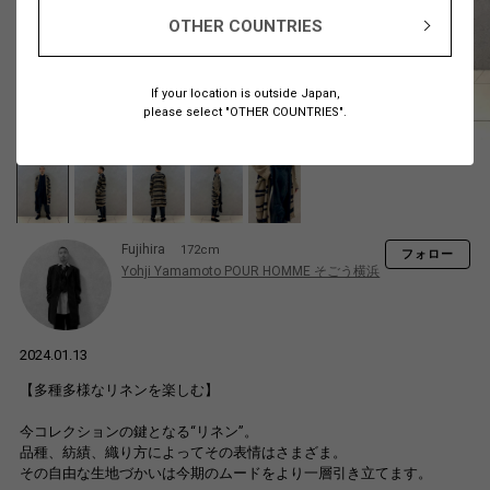
OTHER COUNTRIES
If your location is outside Japan,
please select "OTHER COUNTRIES".
Fujihira
172cm
フォロー
Yohji Yamamoto POUR HOMME そごう横浜
2024.01.13
【多種多様なリネンを楽しむ】
今コレクションの鍵となる“リネン”。
品種、紡績、織り方によってその表情はさまざま。
その自由な生地づかいは今期のムードをより一層引き立てます。