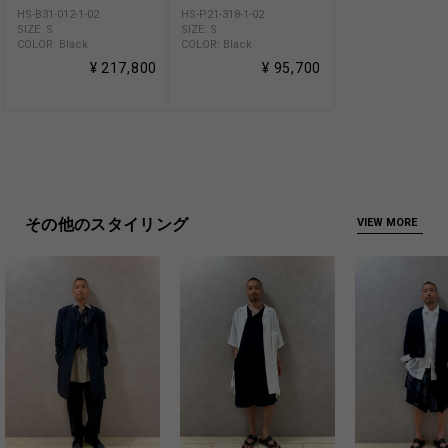
HS-B31-012-1-02
HS-P21-318-1-02
SIZE: S
SIZE: S
COLOR: Black
COLOR: Black
¥ 217,800
¥ 95,700
その他のスタイリング
VIEW MORE