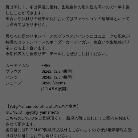
夏は涼しく、冬は保温に優れ、生地自体の耐久性も高いので一年中楽
しむことができます。
風合いや肌触りの経年変化においてはファッションの醍醐味といって
も過言ではありません。
異なる仕様のリネンベースのブラウスとパンツにはユニークな配色が
特徴のコットンベースのボーダーカーディガン。色合いや生地感がリ
ネンともよく合います。
今期代表的な裾絞りディテールにもぜひご注目ください。
カーディガン FREE
ブラウス Size2（2.3.4展開）
パンツ Size2（2.3.4展開）
シューズ Size3 (26cm)
（2.3.4.5.6.展開）
----------------------------------------------
【Yohji Yamamoto official LINEのご案内】
※LINE ID：@yohji_yamamoto
こちらのLINE IDをご登録頂くと、新規入荷に合わせてご案内をお送り
させて頂きます。
各店舗にはTHE SHOP掲載商品以外もございますのでぜひ最新情報を受
け取り店舗にもお立ち寄りください。