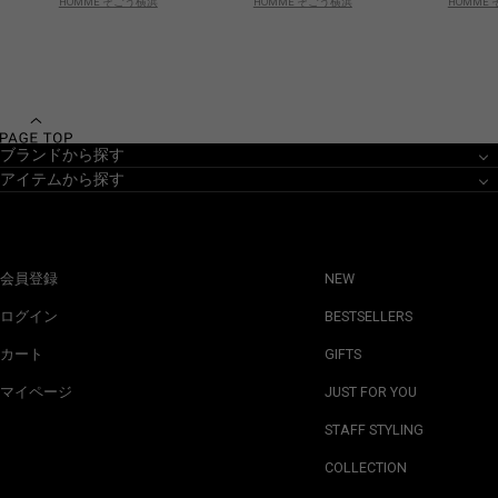
HOMME そごう横浜
HOMME そごう横浜
HOMME
ブランドから探す
アイテムから探す
会員登録
NEW
ログイン
BESTSELLERS
カート
GIFTS
マイページ
JUST FOR YOU
STAFF STYLING
COLLECTION