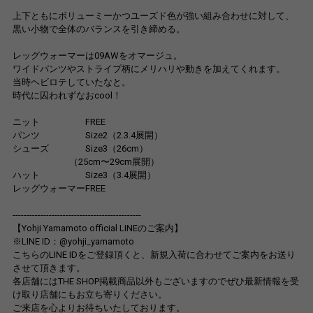
上下ともにボリューミーかつユーズド色が強い組み合わせに対して、
黒い小物で全体のバランスを引き締める。
レッグウォーマーは09AWをオマージュ。
ワイドパンツやストライプ柄にメリハリや動きを加えてくれます。
当時ヘビロテしていたなと。
時代に囚われずなおcool！
ニット FREE
パンツ Size2（2.3.4展開）
シューズ Size3（26cm）
（25cm〜29cm展開）
ハット Size3（3.4展開）
レッグウォーマーFREE
----------------------------------------------
【Yohji Yamamoto official LINEのご案内】
※LINE ID：@yohji_yamamoto
こちらのLINE IDをご登録頂くと、新規入荷に合わせてご案内をお送り
させて頂きます。
各店舗にはTHE SHOP掲載商品以外もございますのでぜひ最新情報を受
け取り店舗にもお立ち寄りください。
ご来店を心よりお待ちいたしております。