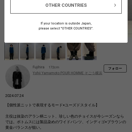
OTHER COUNTRIES
If your location is outside Japan,
please select "OTHER COUNTRIES".
Fujihira
172cm
フォロー
Yohji Yamamoto POUR HOMME そごう横浜
2024.07.24
【個性派ニットで表現するモード×ユーズドスタイル】
主役は抜染のアラン柄ニット、珍しい色のチョイスが今シーズンなら
では。ボトムスには製品染めのワイドパンツ、インディゴ×ブラウンの
黄金バランスが狙い。