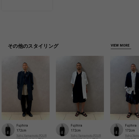
その他のスタイリング
VIEW MORE
Fujihira
Fujihira
Fujihira
172cm
172cm
172cm
Yohji Yamamoto POUR
Yohji Yamamoto POUR
Yohji Ya