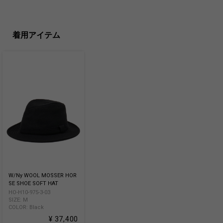
着用アイテム
W/Ny WOOL MOSSER HOR
SE SHOE SOFT HAT
HO-H10-975-3-03
SIZE: M
COLOR: Black
¥ 37,400