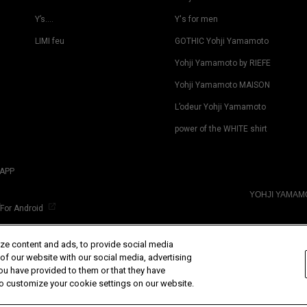
Y’s….
Y's for men
LIMI feu
GOTHIC Yohji Yamamoto
Yohji Yamamoto by RIEFE
Yohji Yamamoto MAISON
L’odeur Yohji Yamamoto
power of the WHITE shirt
APP
YOHJI YAMA
For Android
ze content and ads, to provide social media
 of our website with our social media, advertising
ou have provided to them or that they have
 to customize your cookie settings on our website.