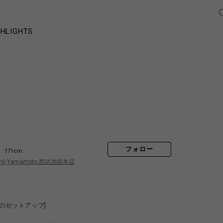
GHLIGHTS
フォロー
171cm
hji Yamamoto 西武池袋本店
のセットアップ]