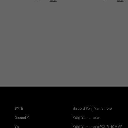
本店
本店
S’YTE
discord Yohji Yamamoto
Ground Y
Yohji Yamamoto
Y’s
Yohji Yamamoto POUR HOMME