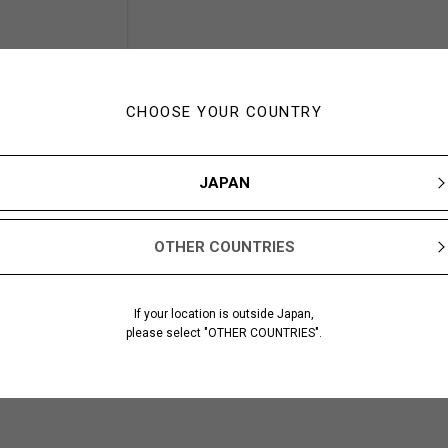
CHOOSE YOUR COUNTRY
JAPAN
OTHER COUNTRIES
TH FLYFRONT LOW-CUT
1-05
If your location is outside Japan,
ck
please select "OTHER COUNTRIES".
¥ 61,600