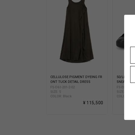
CELLULOSE PIGMENT DYEING FR
50/Li CLO
ONT TUCK DETAIL DRESS
SNEAKERS
FS-D61-201-2-02
FS-E03-309-
SIZE: S
SIZE: 24.5
COLOR: Black
COLOR: Bla
¥ 115,500