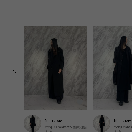
N
N
171cm
171cm
Yohji Yamamoto 西武池袋
Yohji Ya
本店