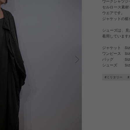
ワークシャツジ
セルロース素材
ウエアです。
ジャケットの裾
シューズは、見
着用しています
ジャケット Size2(
ワンピース Size
バッグ Size2(F
シューズ Size
#ミリタリー