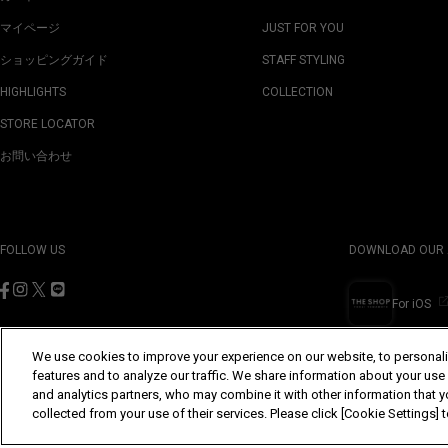
マイページ
JUST FOR YOU
ショッピングガイド
STAFF STYLING
HIGHLIGHTS
COLLECTION
STORE LOCATOR
お問い合わせ
FOLLOW US
DOWNLOAD OUR 
For iOS
We use cookies to improve your experience on our website, to personali
features and to analyze our traffic. We share information about your use
and analytics partners, who may combine it with other information that y
©Yohji Yamamoto Inc. All Rights Reserved.
collected from your use of their services. Please click [Cookie Settings]