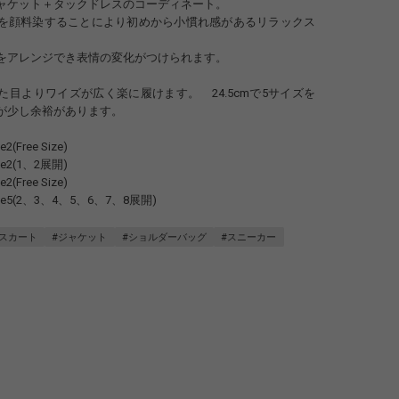
ャケット＋タックドレスのコーディネート。
を顔料染することにより初めから小慣れ感があるリラックス
をアレンジでき表情の変化がつけられます。
た目よりワイズが広く楽に履けます。 24.5cmで5サイズを
が少し余裕があります。
Free Size)
2(1、2展開)
ree Size)
5(2、3、4、5、6、7、8展開)
#スカート
#ジャケット
#ショルダーバッグ
#スニーカー