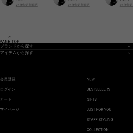
170cm
170cm
170cm
Y’s 伊勢丹新宿店
Y’s 伊勢丹新宿店
Y’s 伊勢
ブランドから探す
アイテムから探す
会員登録
NEW
ログイン
BESTSELLERS
カート
GIFTS
マイページ
JUST FOR YOU
STAFF STYLING
COLLECTION