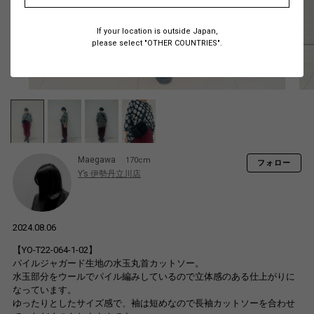
If your location is outside Japan,
please select "OTHER COUNTRIES".
Maegawa
170cm
フォロー
Y’s 伊勢丹立川店
2024.08.06
【YO-T22-064-1-02】
パイルジャガード生地の水玉丸首カットソー。
水玉部分をウールでパイル編みしているので立体感のある仕上がりに
なっています。
ゆったりとしたサイズ感で、袖は短めなので長袖カットソーを合わせ