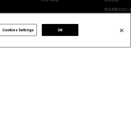
Y’s for living
採用情報
特定商取引法に
プライバシーポ
ABOUT YOHJI 
Cookies Settings
OK
MOTO（ヨウジヤマモト） OFFICIAL SITE
WILDSIDE YOHJI YAMAMOTO