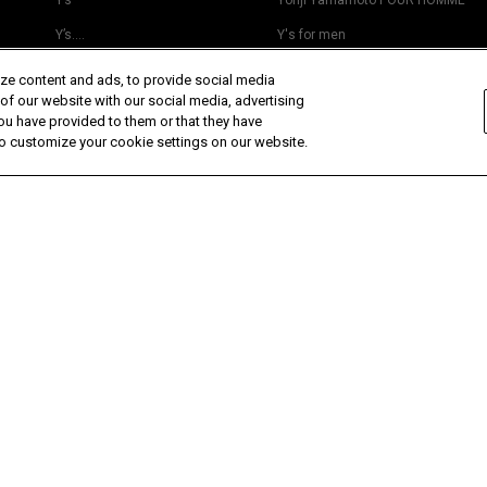
Y’s
Yohji Yamamoto POUR HOMME
Y’s….
Y's for men
LIMI feu
GOTHIC Yohji Yamamoto
ze content and ads, to provide social media
 of our website with our social media, advertising
Yohji Yamamoto by RIEFE
ou have provided to them or that they have
Yohji Yamamoto MAISON
 to customize your cookie settings on our website.
L’odeur Yohji Yamamoto
power of the WHITE shirt
APP
YOHJI YAMA
For Android