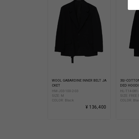
WOOL GABARDINE INNER BELT JA
30/-COTTO
CKET
DED HOODI
HM-J03-100-2-03
HL-T14-081-
SIZE: M
SIZE: FREE 
COLOR: Black
COLOR: Bla
¥ 136,400