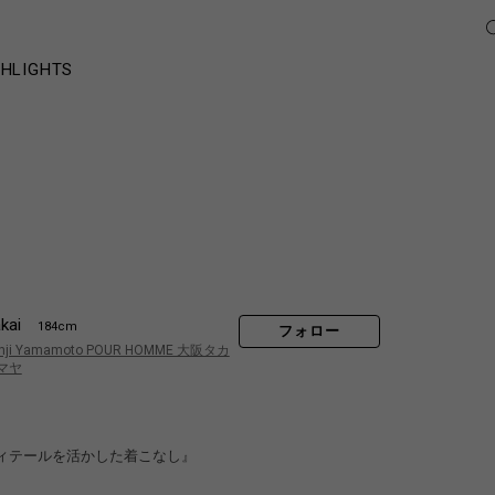
GHLIGHTS
kai
184cm
フォロー
hji Yamamoto POUR HOMME 大阪タカ
マヤ
ィテールを活かした着こなし』