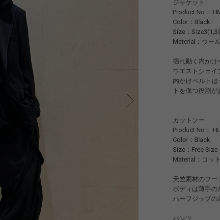
ジャケット
Product No： HM
Color：Black
Size：Size3(1,
Material：ウー
揺れ動く内かけ
ウエストシェイ
内かけベルトは
トを保つ役割が
カットソー
Product No： HL
Color：Black
Size：Free Size
Material：コッ
天竺素材のフー
ボディは薄手の
ハーフジップの
パンツ