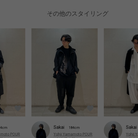
その他のスタイリング
Sakai
Sakai
84cm
184cm
amoto POUR
Yohji Yamamoto POUR
Yohji