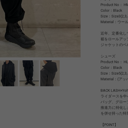
Product No： HM
Color：Black
Size：Size3(2,
Material：ウー
近年、定番化し
裾をロールアッ
ジャケットのベ
シューズ
Product No： HL
Color：Black
Size：Size5(2,3
Material：(
BACK LASH×Y
ライダースを中
バッグ、グロー
推進力に特化し
を併せ持った特
【POINT】