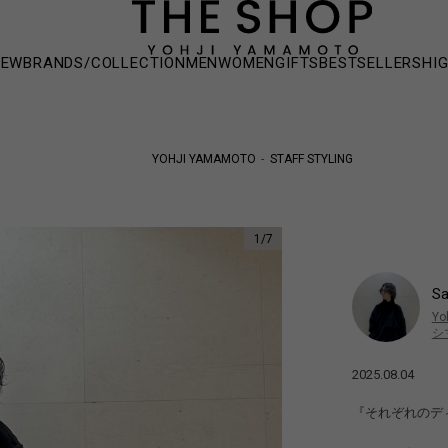
NEW
BRANDS/COLLECTION
MEN
WOMEN
GIFTS
BESTSELLERS
HI
YOHJI YAMAMOTO
STAFF STYLING
1
/
7
Sa
Yo
シ
2025.08.04
『それぞれのデ