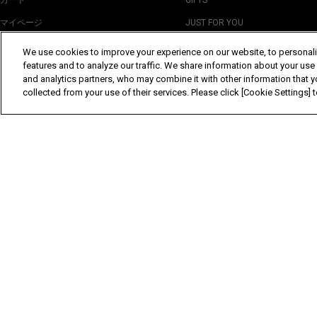
カート
GIFTS
マイページ
JUST FOR YOU
ショッピングガイド
STAFF STYLING
We use cookies to improve your experience on our website, to personali
features and to analyze our traffic. We share information about your use
HIGHLIGHTS
COLLECTION
and analytics partners, who may combine it with other information that y
STORE LOCATOR
collected from your use of their services. Please click [Cookie Settings]
お問い合わせ
FOLLOW US
DOWNLOAD OUR 
For iOS
©Yohji Yamamoto Inc. All Rights Reserved.