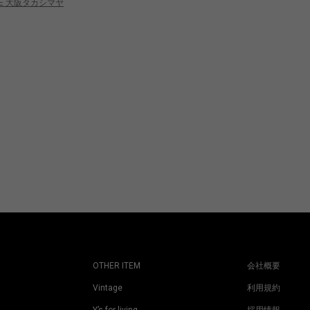
ME 大阪タカシマヤ
HOMME 大阪タカシマヤ
H
OTHER ITEM
会社概要
Vintage
利用規約