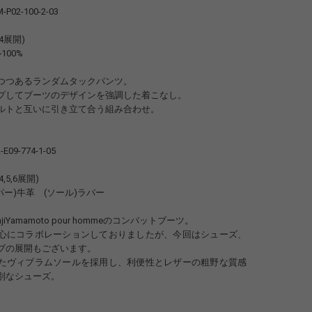
-P02-100-2-03
3,4展開)
ル100%
つつあるランダムタックパンツ。
プしてブーツのデザインを強調した着こなし。
ルトと互いに引き立て合う組み合わせ。
-E09-774-1-05
,4,5,6展開)
アッパー)牛革 (ソール)ラバー
ohjiYamamoto pour hommeのコンバットブーツ。
心にコラボレーションしておりましたが、今回はシューズ、
ブの展開もございます。
たヴィブラムソールを採用し、利便性とレザーの粗野な質感
別なシューズ。