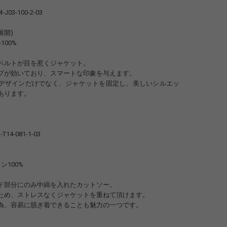
-J03-100-2-03
3展開)
ル100%
ベルトが目を惹くジャケット。
プが効いており、スマートな印象を与えます。
デザインだけでなく、ジャケットを固定し、美しいシルエッ
あります。
-T14-081-1-03
トン100%
ド部分にのみ中綿を入れたカットソー。
ため、ストレスなくジャケットを重ねて頂けます。
為、容易に脱ぎ着できることも魅力の一つです。