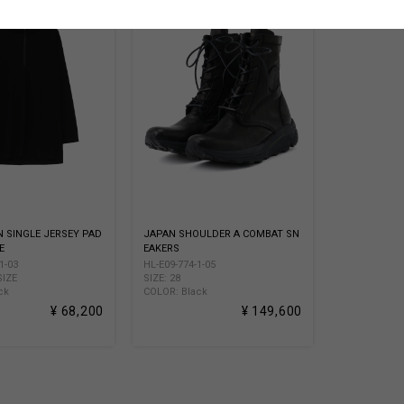
N SINGLE JERSEY PAD
JAPAN SHOULDER A COMBAT SN
E
EAKERS
1-03
HL-E09-774-1-05
SIZE
SIZE: 28
ck
COLOR: Black
¥ 68,200
¥ 149,600