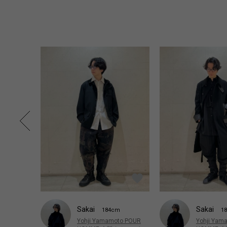
Sakai
Sakai
1
184cm
Yohji Yam
Yohji Yamamoto POUR