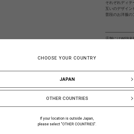
それぞれディテ
互いのデザイン
普段のお洋服の
━━━━━━━
店舗にはWEB
ぜひ店舗にもお
皆様のご来店を
CHOOSE YOUR COUNTRY
YOHJI YAMAM
TEL : 06-6632-98
━━━━━━━
JAPAN
#Y's for men
OTHER COUNTRIES
If your location is outside Japan,
please select "OTHER COUNTRIES".