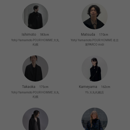
Ishimoto
Matsuda
183cm
170cm
Yohji Yamamoto POUR HOMME 大丸
Yohji Yamamoto POUR HOMME 名古
札幌
屋PARCO midi
Takaoka
Kameyama
175cm
162cm
Yohji Yamamoto POUR HOMME 大丸
Y’s 大丸札幌店
札幌