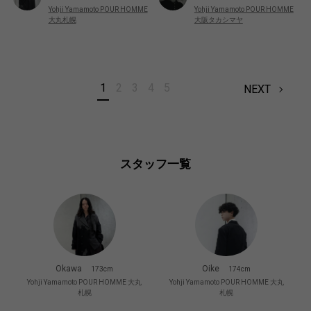
Yohji Yamamoto POUR HOMME
Yohji Yamamoto POUR HOMME
大丸札幌
大阪タカシマヤ
1
2
3
4
5
NEXT
スタッフ一覧
Okawa
Oike
173cm
174cm
Yohji Yamamoto POUR HOMME 大丸
Yohji Yamamoto POUR HOMME 大丸
札幌
札幌