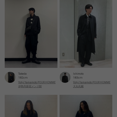
Takeda
Ishimoto
182cm
183cm
Yohji Yamamoto POUR HOMME
Yohji Yamamoto POUR HOMME
伊勢丹新宿メンズ館
大丸札幌