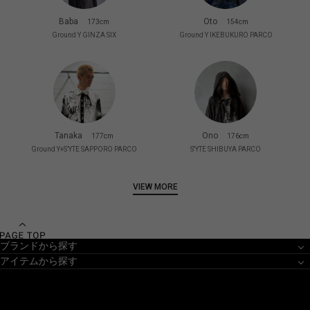
Baba
Oto
173cm
154cm
Ground Y GINZA SIX
Ground Y IKEBUKURO PARCO
Tanaka
Ono
177cm
176cm
Ground Y+S’YTE SAPPORO PARCO
S'YTE SHIBUYA PARCO
VIEW MORE
ブランドから探す
アイテムから探す