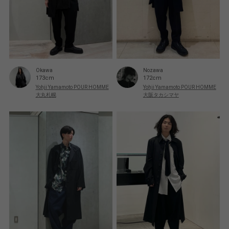
Okawa
Nozawa
173cm
172cm
Yohji Yamamoto POUR HOMME
Yohji Yamamoto POUR HOMME
大丸札幌
大阪タカシマヤ