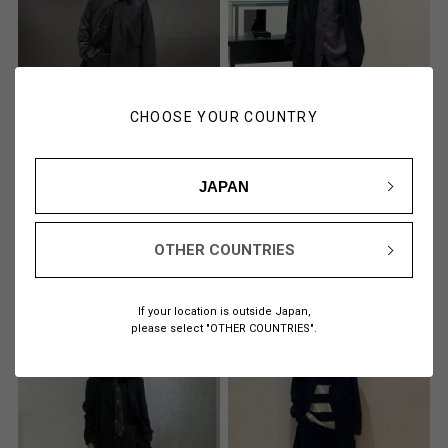
CHOOSE YOUR COUNTRY
JAPAN
Mori
Matsuda
182cm
170cm
WILDSIDE YOHJI YAMAMOTO
Yohji Yamamoto POUR HOMME
OTHER COUNTRIES
OSAKA
名古屋PARCO midi
If your location is outside Japan,
please select "OTHER COUNTRIES".