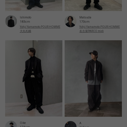
Ishimoto
Matsuda
183cm
170cm
Yohji Yamamoto POUR HOMME
Yohji Yamamoto POUR HOMME
大丸札幌
名古屋PARCO midi
Oike
A