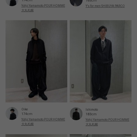
174cm
165cm
Yohji Yamamoto POUR HOMME
Y's for men SHIBUYA PARCO
大丸札幌
Oike
Ishimoto
174cm
183cm
Yohji Yamamoto POUR HOMME
Yohji Yamamoto POUR HOMME
大丸札幌
大丸札幌