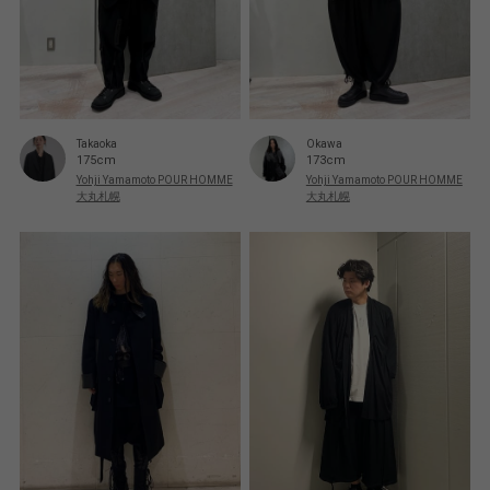
Takaoka
Okawa
175cm
173cm
Yohji Yamamoto POUR HOMME
Yohji Yamamoto POUR HOMME
大丸札幌
大丸札幌