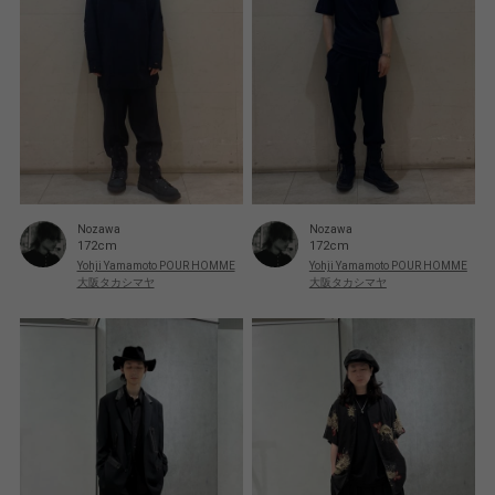
Nozawa
Nozawa
172cm
172cm
Yohji Yamamoto POUR HOMME
Yohji Yamamoto POUR HOMME
大阪タカシマヤ
大阪タカシマヤ