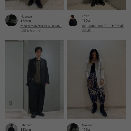
Kawai
Nozawa
180cm
172cm
Yohji Yamamoto POUR HOMME
Yohji Yamamoto POUR HOMME
大丸梅田
大阪タカシマヤ
Ishimoto
Nozawa
183cm
172cm