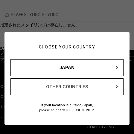
STAFF STYLING
STYLING
指定されたスタイリングは存在しません。
CHOOSE YOUR COUNTRY
ブランドから探す
アイテムから探す
JAPAN
OTHER COUNTRIES
会員登録
NEW
ログイン
BESTSELLERS
If your location is outside Japan,
カート
GIFTS
please select "OTHER COUNTRIES".
マイページ
JUST FOR YOU
STAFF STYLING