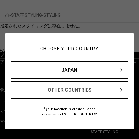
STAFF STYLING
STYLING
指定されたスタイリングは存在しません。
CHOOSE YOUR COUNTRY
ブランドから探す
アイテムから探す
JAPAN
OTHER COUNTRIES
会員登録
NEW
ログイン
BESTSELLERS
If your location is outside Japan,
カート
GIFTS
please select "OTHER COUNTRIES".
マイページ
JUST FOR YOU
STAFF STYLING