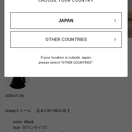
CHOOSE YOUR COUNTRY
JAPAN
OTHER COUNTRIES
If your location is outside Japan,
please select "OTHER COUNTRIES".
Yashima
162cm
フォロー
LIMI feuJR京都伊勢丹
2026.01.26
▪︎2wayストール 【LA-L50-190-2-02 】
color : Black
size : S(ワンサイズ)