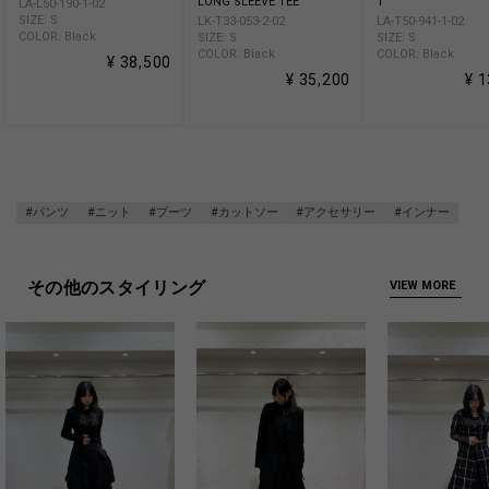
LONG SLEEVE TEE
T
LA-L50-190-1-02
SIZE: S
LK-T33-053-2-02
LA-T50-941-1-02
COLOR: Black
SIZE: S
SIZE: S
COLOR: Black
COLOR: Black
¥ 38,500
¥ 35,200
¥ 
#パンツ
#ニット
#ブーツ
#カットソー
#アクセサリー
#インナー
その他のスタイリング
VIEW MORE