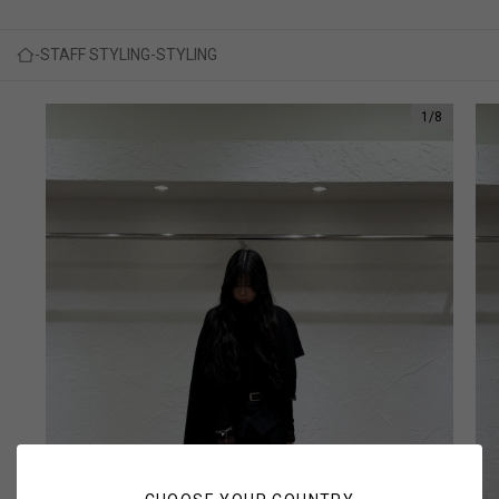
STAFF STYLING
STYLING
1
/
8