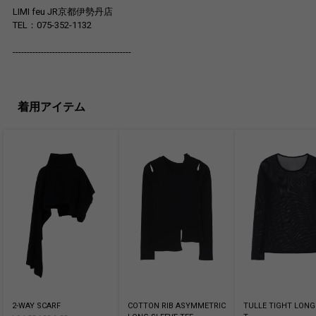
LIMI feu JR京都伊勢丹店
TEL：075-352-1132
------------------------------------------
着用アイテム
2-WAY SCARF
COTTON RIB ASYMMETRIC
TULLE TIGHT LONG 