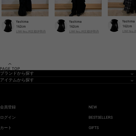
Yashima
Yashima
Yashima
162cm
162cm
162cm
LIMI f
LIMI feuJR京都伊勢丹
LIMI feuJR京都伊勢丹
ブランドから探す
アイテムから探す
会員登録
NEW
ログイン
BESTSELLERS
カート
GIFTS