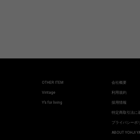
OTHER ITEM
会社概要
Vintage
利用規約
Y’s for living
採用情報
特定商取引法に
プライバシーポ
ABOUT YOHJI 