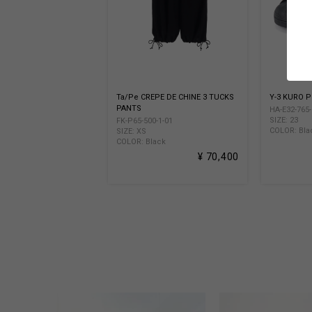
Ta/Pe CREPE DE CHINE 3 TUCKS
Y-3 KURO 
PANTS
HA-E32-765-
SIZE: 23
FK-P65-500-1-01
COLOR: Bla
SIZE: XS
COLOR: Black
¥ 70,400