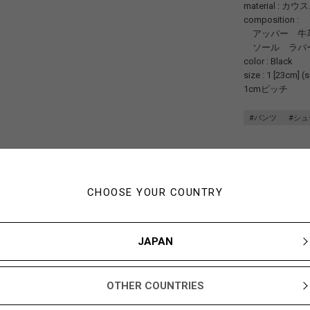
material : カ
composition :
アッパー 牛
ソール ラバ
color : Black
size : 1 [23cm]
1cmピッチ
#パンツ
#シュ
CHOOSE YOUR COUNTRY
JAPAN
OTHER COUNTRIES