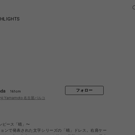
GHLIGHTS
フォロー
ada
161cm
hji Yamamoto 名古屋パルコ
ンピース「晴」〜
レクションで発表された文字シリーズの「晴」ドレス。右肩ケー