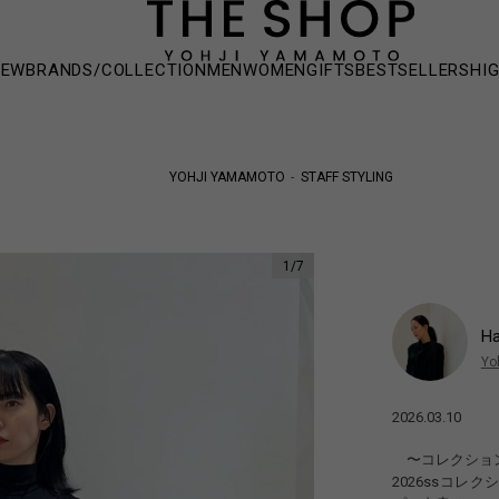
NEW
BRANDS/COLLECTION
MEN
WOMEN
GIFTS
BESTSELLERS
HI
YOHJI YAMAMOTO
STAFF STYLING
1
/
7
H
Yo
2026.03.10
〜コレクショ
2026ssコ