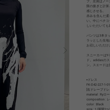
プ、左肩はノー
限の接ぎと計算
感じさせる。
赤みを含んだ柔
い。中にペチコ
しいただいても
パンツは3本タ
ラッとした生地
お召しいただけ
スニーカーはY
ド。adida
ン。スエードは
▪️ドレス
FK-D42-227-1-01
[右ドレープドレス
material : R
composition 
color : Black
size : 1 (展開1〜