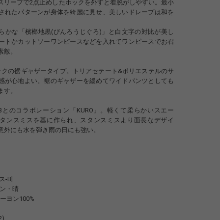
スリーブで2点止めしたホックを外すと着脱がしやすい。最小
されたパターンが身体を綺麗に見せ、美しいドレープは和を
らかな「檳榔地黒(びんろうじぐろ)」と白文字の対比が美し
ートかカットソーワンピースなどを入れてワンピースでお召
素敵。
ックの裾ギャザータイプ。トリアセテート&ポリエステルのサ
感が心地よい。裾のギャザーを緩めてワイドパンツとしても
ます。
-3とのコラボレーション「KURO」。軽くて柔らかいスエー
sのスタンスミスを基に作られ、スタンスミスより面長なデザイ
意外にも水を弾き雨の日にも強い。
-B]
yローン・晴
: レーヨン100%
2)