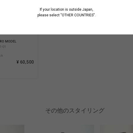
If your location is outside Japan,
please select "OTHER COUNTRIES".
PRO MODEL
1-01
ck
¥ 60,500
その他のスタイリング