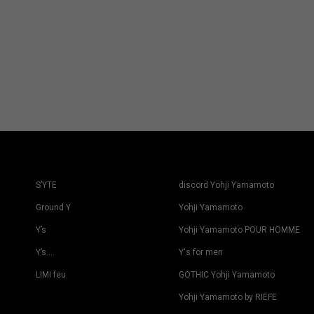
S’YTE
discord Yohji Yamamoto
Ground Y
Yohji Yamamoto
Y’s
Yohji Yamamoto POUR HOMME
Y’s….
Y's for men
LIMI feu
GOTHIC Yohji Yamamoto
Yohji Yamamoto by RIEFE