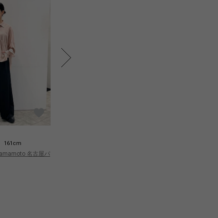
Hada
H
161cm
161cm
 Yamamoto 名古屋パ
Yohji Yamamoto 名古屋パ
Yo
ルコ
ル