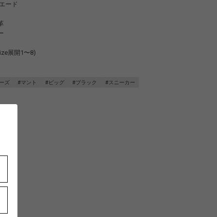
ウスエード
革
ー
 (size展開1〜8)
ーズ
#マント
#ビッグ
#ブラック
#スニーカー