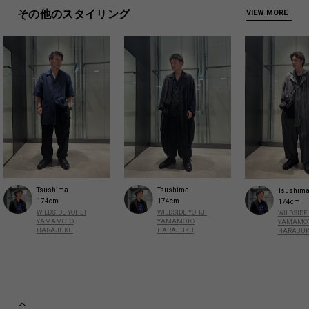
その他のスタイリング
VIEW MORE
Tsushima
Tsushima
Tsushim
174cm
174cm
174cm
WILDSIDE YOHJI
WILDSIDE YOHJI
WILDSIDE
YAMAMOTO
YAMAMOTO
YAMAMO
HARAJUKU
HARAJUKU
HARAJU