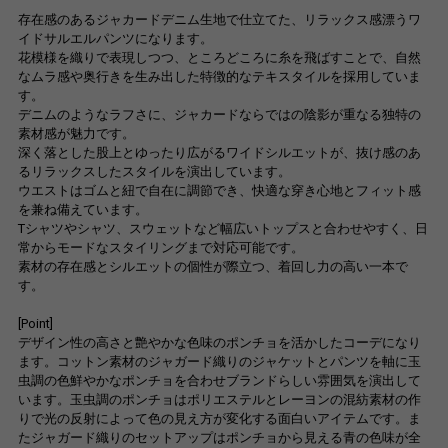
存在感のあるジャカードデニム生地で仕立てた、リラックス感漂うワ
イドサルエルパンツになります。
花模様を織りで表現しつつ、ところどころに糸を飛ばすことで、自然
なムラ感や奥行きを生み出した特徴的なテキスタイルを採用していま
す。
デニムのようなラフさに、ジャカードならではの陰影が重なる独特の
素材感が魅力です。
深く落とした股上とゆったり広がるワイドシルエットが、抜け感のあ
るリラックスしたスタイルを演出しています。
ウエストはゴムと紐で自在に調節でき、快適な穿き心地とフィット感
を兼ね備えています。
Tシャツやシャツ、スウェットなど幅広いトップスと合わせやすく、日
常からモードなスタイリングまで対応可能です。
素材の存在感とシルエットの個性が際立つ、着回し力の高い一本で
す。
[Point]
デザイン性の高さと艶やかな色味のポンチョを活かしたコーデになり
ます。コットン素材のジャガード織りのジャケットとパンツを軸に玉
虫調の色鮮やかなポンチョを合わせブランドらしい雰囲気を演出して
います。玉虫調のポンチョはポリエステルとレーヨンの混紡素材の作
りで光の反射によって色の見え方が変化する面白いアイテムです。ま
たジャガード織りのセットアップはポンチョから見える青の色味が全