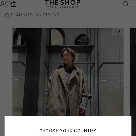
0
STAFF STYLING
STYLING
1
/
5
CHOOSE YOUR COUNTRY