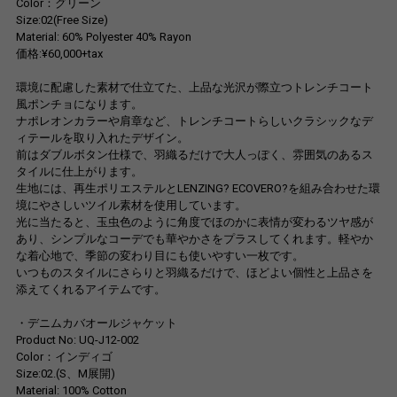
Color：グリーン
Size:02(Free Size)
Material: 60% Polyester 40% Rayon
価格:¥60,000+tax
環境に配慮した素材で仕立てた、上品な光沢が際立つトレンチコート
風ポンチョになります。
ナポレオンカラーや肩章など、トレンチコートらしいクラシックなデ
ィテールを取り入れたデザイン。
前はダブルボタン仕様で、羽織るだけで大人っぽく、雰囲気のあるス
タイルに仕上がります。
生地には、再生ポリエステルとLENZING? ECOVERO?を組み合わせた環
境にやさしいツイル素材を使用しています。
光に当たると、玉虫色のように角度でほのかに表情が変わるツヤ感が
あり、シンプルなコーデでも華やかさをプラスしてくれます。軽やか
な着心地で、季節の変わり目にも使いやすい一枚です。
いつものスタイルにさらりと羽織るだけで、ほどよい個性と上品さを
添えてくれるアイテムです。
・デニムカバオールジャケット
Product No: UQ-J12-002
Color：インディゴ
Size:02.(S、M展開)
Material: 100% Cotton