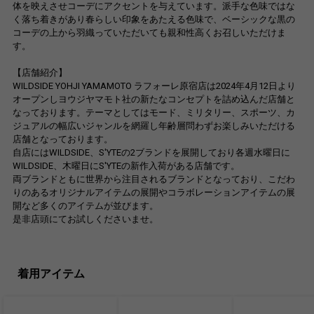
体を映えさせコーデにアクセントを与えています。派手な色味ではな
く落ち着きがあり春らしい印象をあたえる色味で、ベーシックな黒の
コーデの上から羽織っていただいても親和性高くお召しいただけま
す。
【店舗紹介】
WILDSIDE YOHJI YAMAMOTO ラフォーレ原宿店は2024年4月12日より
オープンしヨウジヤマモト社の新たなコンセプトを詰め込んだ店舗と
なっております。テーマとしてはモード、ミリタリー、スポーツ、カ
ジュアルの幅広いジャンルを網羅し年齢層問わずお楽しみいただける
店舗となっております。
自店にはWILDSIDE、S'YTEの2ブランドを展開しており各週水曜日に
WILDSIDE、木曜日にS'YTEの新作入荷がある店舗です。
両ブランドともに世界から注目されるブランドとなっており、こだわ
りのあるオリジナルアイテムの展開やコラボレーションアイテムの展
開など多くのアイテムが並びます。
是非店頭にてお試しくださいませ。
着用アイテム