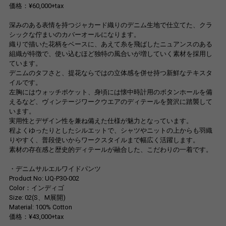
価格：¥60,000+tax
深みのある表情を持つジャカード織りのデニム生地で仕立てた、クラ
シックな佇まいのカバーオールになります。
織りで描いた花柄をベースに、あえて糸を飛ばしたニュアンスのある
組織が特徴で、使い込むほど独特の風合いが増していく素材を採用し
ています。
デニムのタフさと、提花ならではの立体感を併せ持つ新鮮なテキスタ
イルです。
左胸にはウォッチポケット、身頃には懐中時計用のボタンホールを備
えるなど、ヴィンテージワークウエアのディテールを贅沢に踏襲して
います。
実用性とデザイン性を兼ね備えた仕様が魅力となっています。
程よくゆったりとしたシルエットで、シャツやニットの上からも羽織
りやすく、普段使いからワークスタイルまで幅広く活躍します。
素材の存在感と歴史的ディテールが融合した、こだわりの一着です。
・デニムサルエルワイドパンツ
Product No: UQ-P30-002
Color：インディゴ
Size: 02(S、M展開)
Material: 100% Cotton
価格：¥43,000+tax