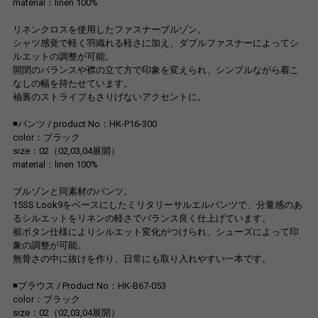
material：linen 100%
リネンクロスを使用したファスナーブルゾン。
シャツ感覚で軽く羽織れる軽さに加え、ダブルファスナーによってシ
ルエットの調整が可能。
開閉のバランスや襟の立て方で印象を変えられ、シンプルながら着こ
なしの幅を持たせています。
袖裏のストライプもさりげないアクセントに。
◾️パンツ / product No：HK-P16-300
color：ブラック
size：02（02,03,04展開）
material：linen 100%
ブルゾンと同素材のパンツ。
15SS Look9をベースにしたミリタリーサルエルパンツで、分量感のあ
るシルエットをリネンの軽さでバランス良く仕上げています。
裾ボタン仕様によりシルエット変化がつけられ、シューズによって印
象の調整が可能。
無骨さの中に抜けを作り、日常にも取り入れやすい一本です。
◾️ブラウス / Product No：HK-B67-053
color：ブラック
size：02（02,03,04展開）