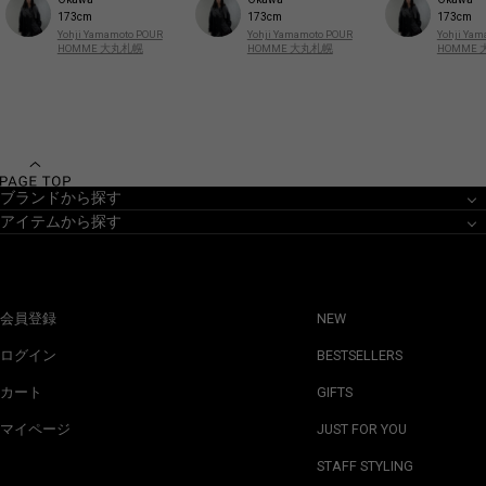
173cm
173cm
173cm
Yohji Yamamoto POUR
Yohji Yamamoto POUR
Yohji Ya
HOMME 大丸札幌
HOMME 大丸札幌
HOMME
ブランドから探す
アイテムから探す
会員登録
NEW
ログイン
BESTSELLERS
カート
GIFTS
マイページ
JUST FOR YOU
STAFF STYLING