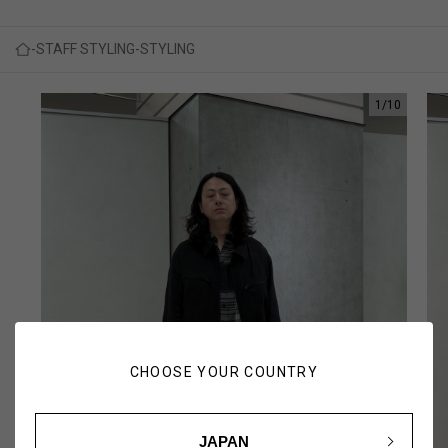
STAFF STYLING
STYLING
1
/
10
CHOOSE YOUR COUNTRY
JAPAN