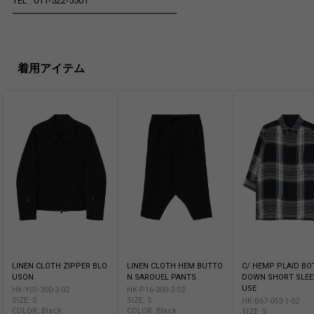
TEL : 011-522-5501
━━━━━━━━━━━━━━━━━━
着用アイテム
LINEN CLOTH ZIPPER BLO
LINEN CLOTH HEM BUTTO
C/ HEMP PLAID B
USON
N SAROUEL PANTS
DOWN SHORT SLEE
USE
HK-Y01-300-2-02
HK-P16-300-2-02
SIZE: S
SIZE: S
HK-B67-053-1-02
COLOR: Black
COLOR: Black
SIZE: S