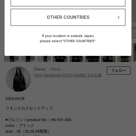
OTHER COUNTRIES
If your location is outside Japan,
please select "OTHER COUNTRIES".
Okawa
173cm
フォロー
Yohji Yamamoto POUR HOMME 大丸札幌
2026.04.28
リネンクロスセットアップ
◾️ブルゾン / product No：HK-Y01-300
color：ブラック
size：02（02,03,04展開）