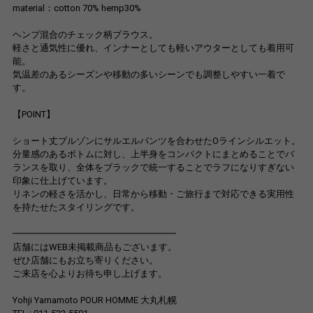
material：cotton 70% hemp30%
ヘンプ混合のチェック柄ブラウス。
軽さと通気性に優れ、インナーとしても軽いアウターとしても着用可
能。
気温差のあるシーズンや移動の多いシーンでも調整しやすい一着で
す。
【POINT】
ショート丈ブルゾンにサルエルパンツを合わせたOラインシルエット。
分量感のあるボトムに対し、上半身をコンパクトにまとめることでバ
ランスを取り、全体をブラックで統一することでラフになりすぎない
印象に仕上げています。
リネンの軽さを活かし、日常から移動・ご旅行まで対応できる実用性
を持たせたスタイリングです。
━━━━━━━━━━━━━━━━━━
店舗にはWEB未掲載商品もございます。
ぜひ店舗にもお立ち寄りください。
ご来店を心よりお待ち申し上げます。
Yohji Yamamoto POUR HOMME 大丸札幌