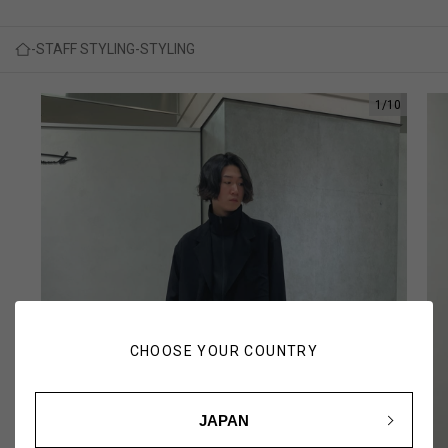
STAFF STYLING
STYLING
1
/
10
CHOOSE YOUR COUNTRY
JAPAN