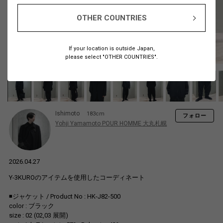
OTHER COUNTRIES
If your location is outside Japan,
please select "OTHER COUNTRIES".
Ishimoto
183cm
フォロー
Yohji Yamamoto POUR HOMME 大丸札幌
2026.04.27
Y-3KUROのアイテムを使用したコーディネート
◾️ジャケット / Product No : HK-J82-500
color : ブラック
size : 02 (02,03 展開)