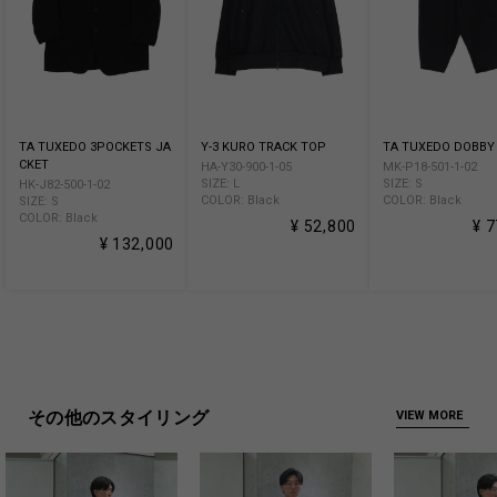
TA TUXEDO 3POCKETS JA
Y-3 KURO TRACK TOP
TA TUXEDO DOBBY
CKET
HA-Y30-900-1-05
MK-P18-501-1-02
SIZE: L
SIZE: S
HK-J82-500-1-02
COLOR: Black
COLOR: Black
SIZE: S
COLOR: Black
¥ 52,800
¥ 
¥ 132,000
その他のスタイリング
VIEW MORE