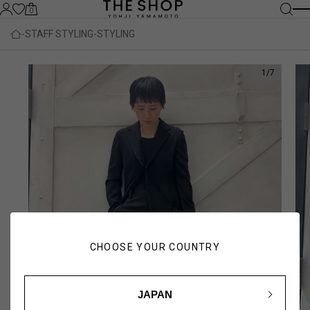
0
STAFF STYLING
STYLING
1
/
7
CHOOSE YOUR COUNTRY
JAPAN