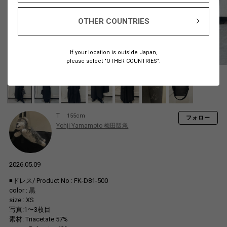
OTHER COUNTRIES
If your location is outside Japan,
please select "OTHER COUNTRIES".
T
155cm
フォロー
Yohji Yamamoto 梅田阪急
2026.05.09
◾️ドレス/ Product No : FK-D81-500
color : 黒
size : XS
写真:1〜3枚目
素材: Triacetate 57%