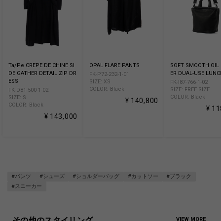
Ta/Pe CREPE DE CHINE SI
OPAL FLARE PANTS
SOFT SMOOTH OIL 
DE GATHER DETAIL ZIP DR
ER DUAL-USE LUNC
FK-P72-232-1-01
ESS
SIZE: XS
FK-I87-766-1-02
COLOR: Black
SIZE: FREE SIZE
FK-D81-500-1-02
COLOR: Black
SIZE: S
¥ 140,800
COLOR: Black
¥ 11
¥ 143,000
#パンツ
#シューズ
#ショルダーバッグ
#カットソー
#ブラック
#スニーカー
その他のスタイリング
VIEW MORE