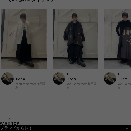
T
T
T
155cm
155cm
155cm
Yohji Yamamoto 梅田阪
Yohji Yamamoto 梅田阪
Yohji Y
急
急
急
ブランドから探す