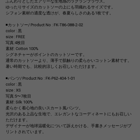
ふんわりとしたエアリーな生地感のラグランブラウス。
ゆったりサイズのカットソーの上にも羽織れるサイズです。
シフォン素材の適度な透けが、春夏らしさのある1枚です。
◾️カットソー/ Product No : FK-T86-088-2-02
color : 黒
size : FREE
写真:4枚目
素材: Cotton 100%
シグネチャーがポイントのカットソーです。
通常のカットソーより、薄手で肌触りの柔らかいコットン素材です。
暑い時期でも、比較的涼しくお召しいただけます。
◾️パンツ/ Product No : FK-P62-404-1-01
color : 黒
size : XS
写真:5〜7枚目
素材: Silk 100%
柔らかく着心地の良いスカート風パンツ。
光沢のある上品な生地で、エレガントなコーディネートにもお召しい
ただけます。
デザイナーが地球温暖化について訴えかける、手書きメッセージがプ
リントされています。