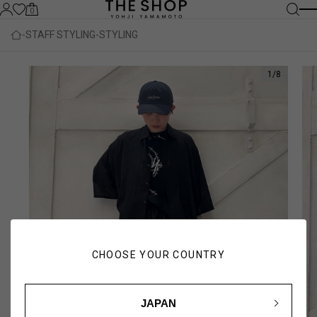
0
STAFF STYLING
STYLING
1
/
8
CHOOSE YOUR COUNTRY
JAPAN