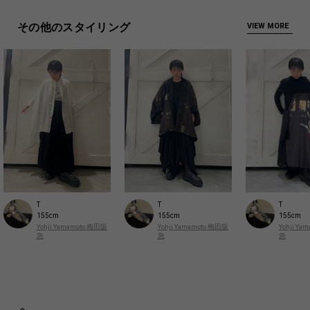
その他のスタイリング
VIEW MORE
T
T
T
155cm
155cm
155cm
Yohji Yamamoto 梅田阪
Yohji Yamamoto 梅田阪
Yohji Y
急
急
急