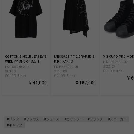
COTTON SINGLE JERSEY S
MESSAGE PT 2 DRAPED S
Y-3 KURO PRO MO
WIRL YY SHORT SLV T
KIRT PANTS
HA-E32-765-1-02
SIZE: 24
FK-T86-088-2-02
FK-P62-404-1-01
COLOR: Black
SIZE: S
SIZE: XS
COLOR: Black
COLOR: Black
¥ 
¥ 44,000
¥ 187,000
#パンツ
#ブラウス
#シューズ
#カットソー
#ブラック
#スニーカー
#キャップ