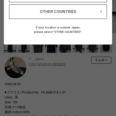
OTHER COUNTRIES
If your location is outside Japan,
please select "OTHER COUNTRIES".
T
155cm
フォロー
Yohji Yamamoto 梅田阪急
2026.04.30
◾️ブラウス/ Product No : FK-B68-014-1-01
color : 黒
size : XS
写真:1〜3枚目
素材:cotton100%