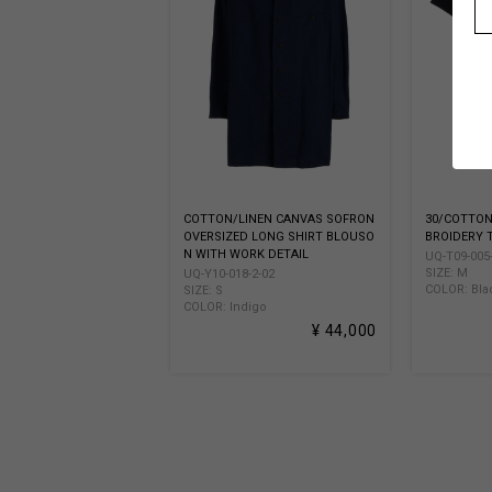
COTTON/LINEN CANVAS SOFRON
30/COTTON
OVERSIZED LONG SHIRT BLOUSO
BROIDERY T
N WITH WORK DETAIL
UQ-T09-005-
SIZE: M
UQ-Y10-018-2-02
COLOR: Bla
SIZE: S
COLOR: Indigo
¥ 44,000