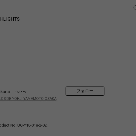
GHLIGHTS
フォロー
akano
168cm
LDSIDE YOHJI YAMAMOTO OSAKA
uct No :UQ-Y10-018-2-02