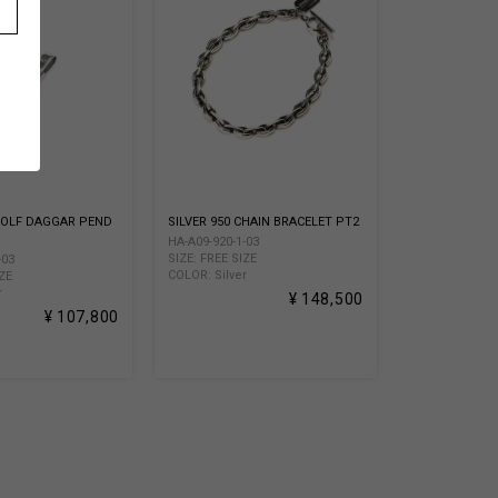
 WOLF DAGGAR PEND
SILVER 950 CHAIN BRACELET PT2
HA-A09-920-1-03
SIZE: FREE SIZE
-03
COLOR: Silver
IZE
r
¥ 148,500
¥ 107,800