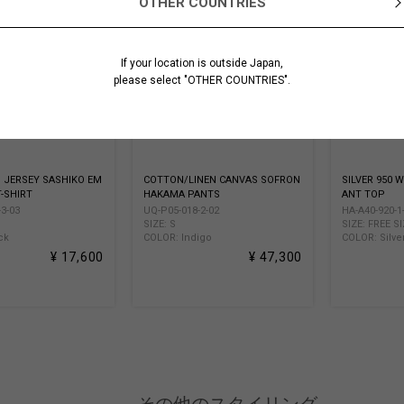
OTHER COUNTRIES
If your location is outside Japan,
please select "OTHER COUNTRIES".
 JERSEY SASHIKO EM
COTTON/LINEN CANVAS SOFRON
SILVER 950
-SHIRT
HAKAMA PANTS
ANT TOP
3-03
UQ-P05-018-2-02
HA-A40-920-1
SIZE: S
SIZE: FREE S
ck
COLOR: Indigo
COLOR: Silve
¥ 17,600
¥ 47,300
その他のスタイリング