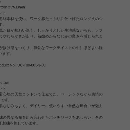
開）
otton 25% Linen
ント
る綿素材を使い、ワーク感たっぷりに仕上げたロング丈のシ
す。
見た目が味わい深く、しっかりとした生地感ながらも、ソフ
てやわらかさがあり、着始めからなじみの良さを感じられま
が抜け感をつくり、無骨なワークテイストの中にほどよい軽
います。
ct No : UQ-T09-005-3-03
Cotton
ント
着心地の天竺コットンで仕立てた、ベーシックながら表情の
ツです。
肌なじみもよく、デイリーに使いやすい自然な風合いが魅力
味の異なる布を組み合わせたパッチワークをあしらい、その
子刺繍を施しています。