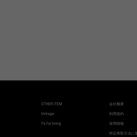
OTHER ITEM
会社概要
Vintage
利用規約
Y’s for living
採用情報
特定商取引法に