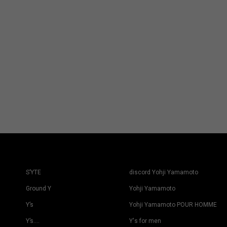
S’YTE
discord Yohji Yamamoto
Ground Y
Yohji Yamamoto
Y’s
Yohji Yamamoto POUR HOMME
Y’s….
Y's for men