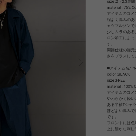
size :2（2.3展
material : 75% C
アイテムのコメ
程よく厚みのあ
ャツブルゾンで
少しムラのある
ロン加工によっ
す。
開襟仕様の襟元
さをプラスして
◼️アイテム名/ Produ
color :BLACK
size :FREE
material : 100% 
アイテムのコメ
やわらかく軽い
ある半袖Tシャ
ほどよい厚みで
です。
フロントには色
上に細かな刺し