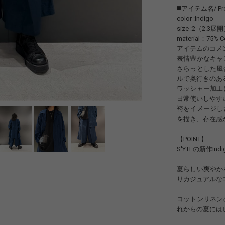
◼️アイテム名/ Produ
color :Indigo
size :2（2.3展
material：75% C
アイテムのコメ
表情豊かなキャ
さらっとした風
ルで奥行きのあ
ワッシャー加工
日常使いしやす
袴をイメージし
を描き、存在感
【POINT】
S'YTEの新作
夏らしい爽やか
りカジュアルな
コットンリネン
れからの夏には