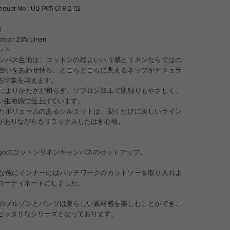
ct No : UQ-P05-018-2-02
開）
otton 25% Linen
ント
ンバス生地は、コットンの程よいハリ感とリネンならではの
合いをあわせ持ち、ところどころに見えるネップがナチュラ
る印象を与えます。
によりかたさが和らぎ、ソフロン加工で肌触りもやさしく、
い生地感に仕上げています。
たボリュームのあるシルエットは、動くたびに美しいライン
がありながらもリラックスしたはき心地。
Indigoのコットンリネンキャンバスのセットアップ。
な色にインナーにはパッチワークのカットソーを取り入れよ
コーディネートにしました。
のブルゾンとパンツは夏らしい素材感を楽しむことができこ
ピッタリなシリーズとなっております。