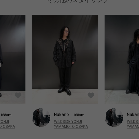
Nakano
Naka
168cm
168cm
YOHJI
WILDSIDE YOHJI
WILDSI
O OSAKA
YAMAMOTO OSAKA
YAMAM