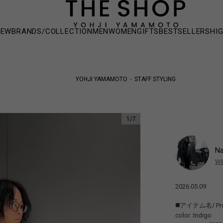
NEW
BRANDS/COLLECTION
MEN
WOMEN
GIFTS
BESTSELLERS
HI
YOHJI YAMAMOTO
STAFF STYLING
1
/
7
N
WI
2026.05.09
◼️アイテム名/ Prod
color :Indigo