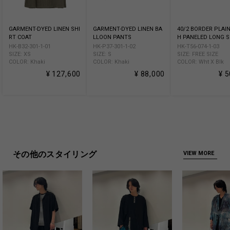
GARMENT-DYED LINEN SHI
GARMENT-DYED LINEN BA
40/2 BORDER PLAIN
RT COAT
LLOON PANTS
H PANELED LONG S
HK-B32-301-1-01
HK-P37-301-1-02
HK-T56-074-1-03
SIZE: XS
SIZE: S
SIZE: FREE SIZE
COLOR: Khaki
COLOR: Khaki
COLOR: Wht X Blk
¥ 127,600
¥ 88,000
¥ 
その他のスタイリング
VIEW MORE