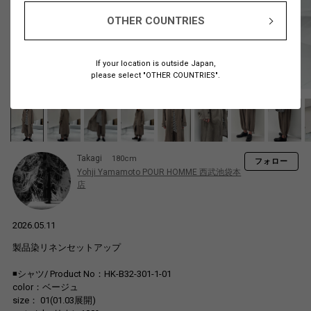
OTHER COUNTRIES
If your location is outside Japan,
please select "OTHER COUNTRIES".
Takagi
180cm
フォロー
Yohji Yamamoto POUR HOMME 西武池袋本
店
2026.05.11
製品染リネンセットアップ
◾️シャツ/ Product No：HK-B32-301-1-01
color：ベージュ
size： 01(01.03展開)