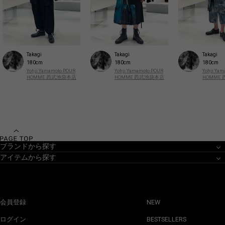
Takagi
Takagi
Takagi
180cm
180cm
180cm
Yohji Yamamoto POUR
Yohji Yamamoto POUR
Yohji Ya
HOMME 西武池袋本店
HOMME 西武池袋本店
HOMME
ブランドから探す
アイテムから探す
会員登録
NEW
ログイン
BESTSELLERS