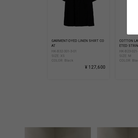
GARMENT-DYED LINEN SHIRT CO
COTTON LA
AT
ETED STRI
HK-B32-301-3-01
HK-B23-021-
SIZE: XS
SIZE: M
COLOR: Black
COLOR: Bla
¥ 127,600