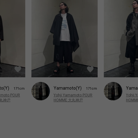
o(Y)
Yamamoto(Y)
Yama
171cm
171cm
amoto POUR
Yohji Yamamoto POUR
Yohji
大丸神戸
HOMME 大丸神戸
HOMM