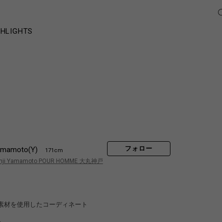
GHLIGHTS
フォロー
amamoto(Y)
171cm
hji Yamamoto POUR HOMME 大丸神戸
素材を使用したコーディネート