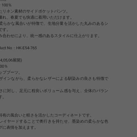
 100％
たリネン素材のサイドポケットパンツ。
優れ、春夏でも快適に着用いただけます。
柔らかな風合いが特徴で、生地分量を活かした丸みのあるシ
です。
み合わせにより、統一感のあるスタイルに仕上がります。
uct No：HK-E54-765
04,05,06展開)
100％
ップブーツ。
ザインながら、柔らかなレザーによる馴染みの良さも特徴で
さに対し、足元に程良いボリューム感を与え、全体のバラン
す。
特有の風合いと軽さを活かしたコーディネートです。
レイヤードすることで奥行きを持たせ、墨染めの柔らかな色
グに表情を加えます。