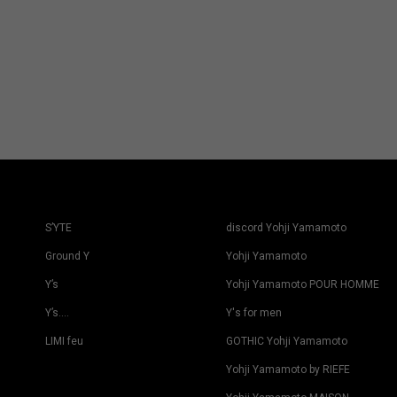
S’YTE
discord Yohji Yamamoto
Ground Y
Yohji Yamamoto
Y’s
Yohji Yamamoto POUR HOMME
Y’s….
Y's for men
LIMI feu
GOTHIC Yohji Yamamoto
Yohji Yamamoto by RIEFE