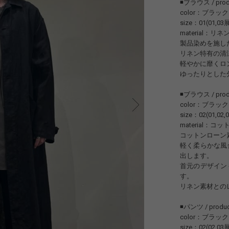
◾️ブラウス / prod
color：ブラック
size：01(01,03
material：リネン
製品染めを施し
リネン特有の清
軽やかに靡くロ
ゆったりとした
◾️ブラウス / prod
color：ブラック
size：02(01,02
material：コッ
コットンローン
軽く柔らかな風
出します。
首元のデザイン
す。
リネン素材との
◾️パンツ / produ
color：ブラック
size：02(02,03