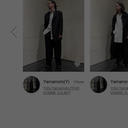
Yamamoto(Y)
Yamamot
171cm
Yohji Yamamoto POUR
Yohji Yam
HOMME 大丸神戸
HOMME 