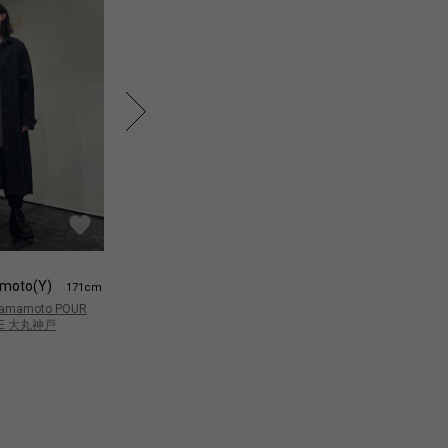
moto(Y)
Yamamoto(Y)
Y
171cm
171cm
 Yamamoto POUR
Yohji Yamamoto POUR
Yo
E 大丸神戸
HOMME 大丸神戸
H