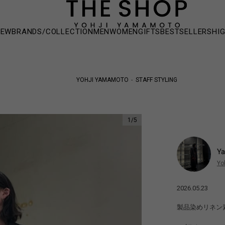
NEW
BRANDS/COLLECTION
MEN
WOMEN
GIFTS
BESTSELLERS
HI
YOHJI YAMAMOTO
STAFF STYLING
1
/
5
Y
Yo
2026.05.23
製品染めリネン