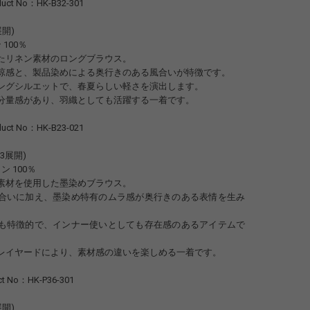
uct No：HK-B32-301
展開)
 100％
たリネン素材のロングブラウス。
涼感と、製品染めによる奥行きのある風合いが特徴です。
ングシルエットで、春夏らしい軽さを演出します。
分量感があり、羽織としても活躍する一着です。
uct No：HK-B23-021
,03展開)
トン 100％
素材を使用した墨染めブラウス。
合いに加え、墨染め特有のムラ感が奥行きのある表情を生み
も特徴的で、インナー使いとしても存在感のあるアイテムで
レイヤードにより、素材感の違いを楽しめる一着です。
ct No：HK-P36-301
展開)