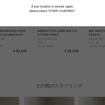
If your location is outside Japan,
please select "OTHER COUNTRIES".
WN INK DYED GUESS
GARMENT-DYED LINEN SIDE TUC
MAT SMOOTH
NG COLLAR BLOUSE
K POCKET PANTS
R BOOTS
1-03
HK-P36-301-3-02
HK-E54-765-1
SIZE: S
SIZE: 26
ck
COLOR: Black
COLOR: Blac
¥ 93,500
¥ 93,500
その他のスタイリング