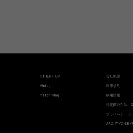
OTHER ITEM
会社概要
Vintage
利用規約
Y’s for living
採用情報
特定商取引法に
プライバシーポ
ABOUT YOHJI 