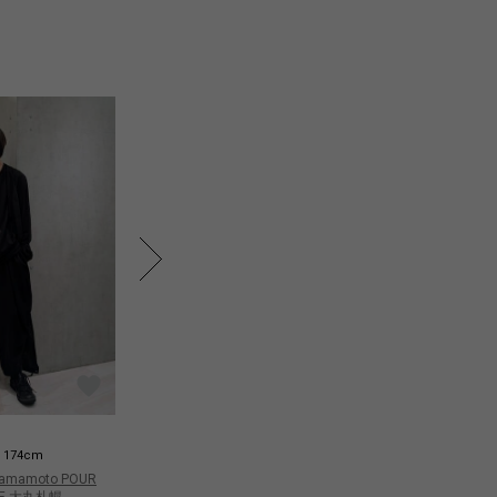
Oike
Oi
174cm
174cm
 Yamamoto POUR
Yohji Yamamoto POUR
Yo
E 大丸札幌
HOMME 大丸札幌
H