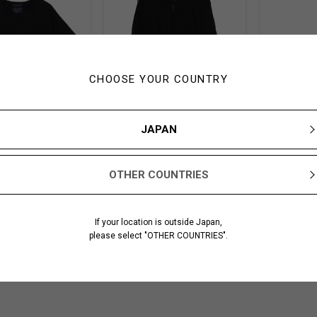
CHOOSE YOUR COUNTRY
JAPAN
OTHER COUNTRIES
ED PLAIN STITCH PAN
80/- COTTON LINEN VOILE PANTS
OILED LEAT
T SLV T
A
NDALS
2-03
HK-T22-370-1-03
HK-E03-768-2
SIZE
SIZE: FREE SIZE
SIZE: 27
If your location is outside Japan,
ck
COLOR: Black
COLOR: Blac
please select "OTHER COUNTRIES".
¥ 30,800
¥ 90,200