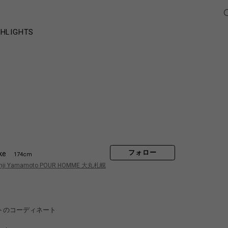
GHLIGHTS
フォロー
ke
174cm
hji Yamamoto POUR HOMME 大丸札幌
ットのコーディネート