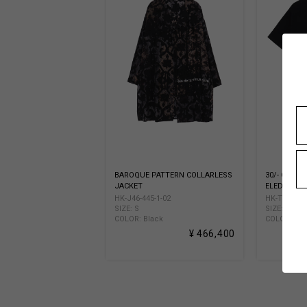
BAROQUE PATTERN COLLARLESS
30/- COMB
JACKET
ELED SHOR
HK-J46-445-1-02
HK-T53-073-
SIZE: S
SIZE: FREE 
COLOR: Black
COLOR: Bla
¥ 466,400