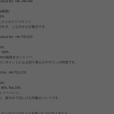
uct No : HK-J46-445
3,04展開)
00%
場したシルクジャケット。
やかさ、しなやかさが魅力です。
uct No : HK-T53-073
ze)
n 100%
N MENの縦接ぎカットソー。
ワンポイントになる切り替えのデザインが特徴です。
 No : HK-T22-370
ze)
 80%, flax 20%
トソーパンツ。
り、軽やかで涼しげな印象のパンツです。
登場したシルクジャケットを使ったコーディネート。