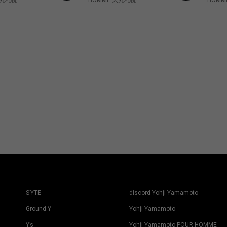
S’YTE
discord Yohji Yamamoto
Ground Y
Yohji Yamamoto
Y’s
Yohji Yamamoto POUR HOMME