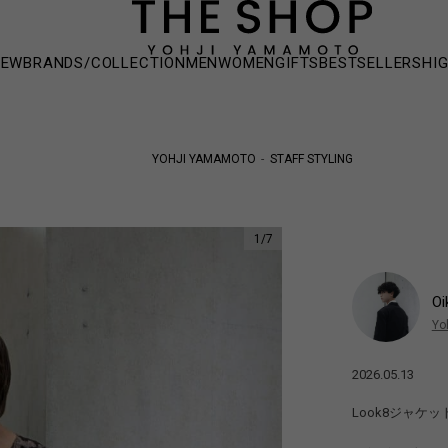
NEW
BRANDS/COLLECTION
MEN
WOMEN
GIFTS
BESTSELLERS
HI
YOHJI YAMAMOTO
STAFF STYLING
1
/
7
Oi
Yo
2026.05.13
Look8ジャケ