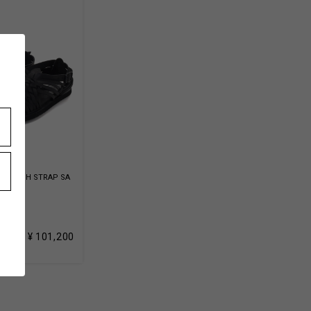
HER MESH STRAP SA
-04
k
¥ 101,200