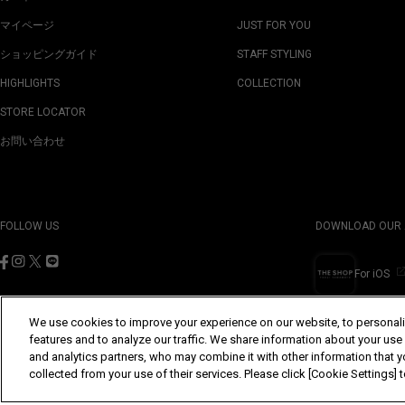
マイページ
JUST FOR YOU
ショッピングガイド
STAFF STYLING
HIGHLIGHTS
COLLECTION
STORE LOCATOR
お問い合わせ
FOLLOW US
DOWNLOAD OUR 
For iOS
We use cookies to improve your experience on our website, to personali
features and to analyze our traffic. We share information about your use
and analytics partners, who may combine it with other information that y
©Yohji Yamamoto Inc. All Rights Reserved.
collected from your use of their services. Please click [Cookie Settings]