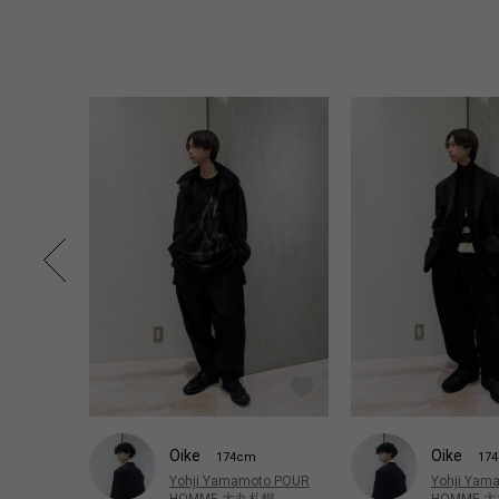
Oike
Oike
174cm
17
Yohji Yamamoto POUR
Yohji Yam
HOMME 大丸札幌
HOMME 