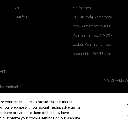
Y’s….
Y's for men
LIMI feu
GOTHIC Yohji Yamamoto
Yohji Yamamoto by RIEFE
Yohji Yamamoto MAISON
L’odeur Yohji Yamamoto
power of the WHITE shirt
APP
YOHJI YAMA
For Android
ze content and ads, to provide social media
 of our website with our social media, advertising
ou have provided to them or that they have
 to customize your cookie settings on our website.