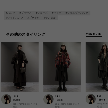
#パンツ
#ブラウス
#シューズ
#ビッグ
#ショルダーバッグ
#ワイドパンツ
#ブラック
#サンダル
その他のスタイリング
VIEW MORE
Fujii
Fujii
Fujii
168cm
168cm
168cm
Yohji Y
Yohji Yamamoto そごう
Yohji Yamamoto そごう
横浜
横浜
横浜