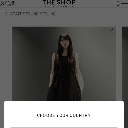
0
STAFF STYLING
STYLING
1
/
5
CHOOSE YOUR COUNTRY