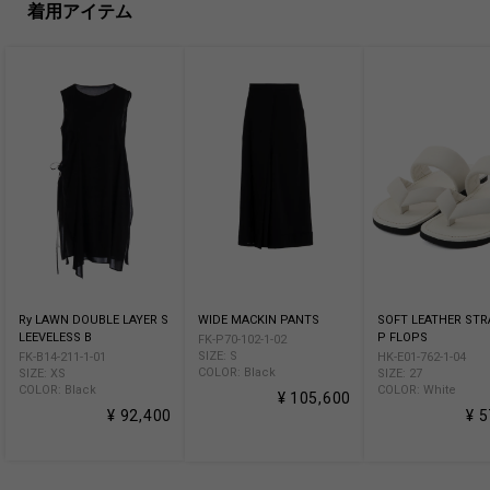
着用アイテム
Ry LAWN DOUBLE LAYER S
WIDE MACKIN PANTS
SOFT LEATHER STR
LEEVELESS B
P FLOPS
FK-P70-102-1-02
SIZE: S
FK-B14-211-1-01
HK-E01-762-1-04
COLOR: Black
SIZE: XS
SIZE: 27
COLOR: Black
COLOR: White
¥ 105,600
¥ 92,400
¥ 