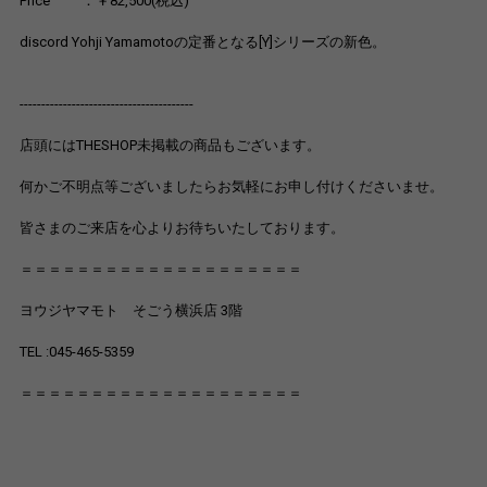
Price ：￥82,500(税込)
discord Yohji Yamamotoの定番となる[Y]シリーズの新色。
----------------------------------------
店頭にはTHESHOP未掲載の商品もございます。
何かご不明点等ございましたらお気軽にお申し付けくださいませ。
皆さまのご来店を心よりお待ちいたしております。
＝＝＝＝＝＝＝＝＝＝＝＝＝＝＝＝＝＝＝＝
ヨウジヤマモト そごう横浜店 3階
TEL :045-465-5359
＝＝＝＝＝＝＝＝＝＝＝＝＝＝＝＝＝＝＝＝