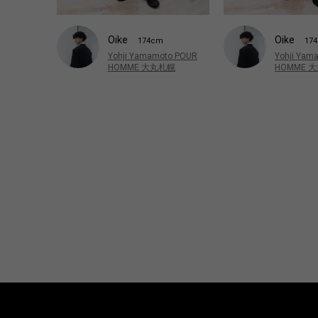
Oike
Oike
174cm
17
Yohji Yamamoto POUR
Yohji Yam
HOMME 大丸札幌
HOMME 