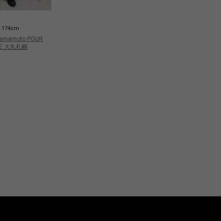
Oike
Oi
174cm
174cm
 Yamamoto POUR
Yohji Yamamoto POUR
Yo
E 大丸札幌
HOMME 大丸札幌
H