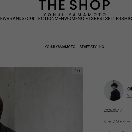
NEW
BRANDS/COLLECTION
MEN
WOMEN
GIFTS
BESTSELLERS
HI
YOHJI YAMAMOTO
STAFF STYLING
1
/
9
Oi
Yo
2026.05.17
シャツジャケッ