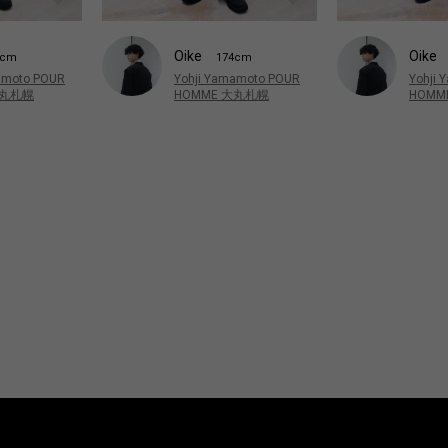
Oike
Oike
4cm
174cm
amoto POUR
Yohji Yamamoto POUR
Yohji
大丸札幌
HOMME 大丸札幌
HOMM