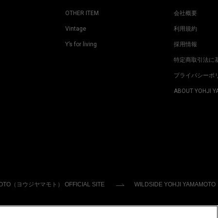
OTHER ITEM
会社概要
Vintage
利用規約
Y’s for living
採用情報
特定商取引法に
プライバシーポ
ABOUT YOHJI 
MOTO（ヨウジヤマモト） OFFICIAL SITE
WILDSIDE YOHJI YAMAMOTO