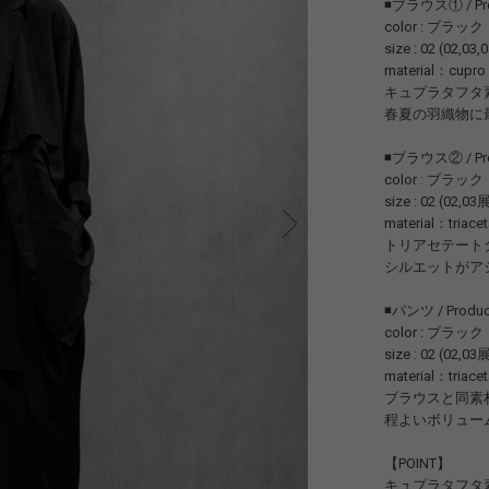
◾️ブラウス① / Prod
color : ブラック
size : 02 (02,0
material：cupro
キュプラタフタ
春夏の羽織物に
◾️ブラウス② / Prod
color : ブラック
size : 02 (02,0
material：triacet
トリアセテート
シルエットがア
◾️パンツ / Produc
color : ブラック
size : 02 (02,0
material：triacet
ブラウスと同素
程よいボリュー
【POINT】
キュプラタフタ