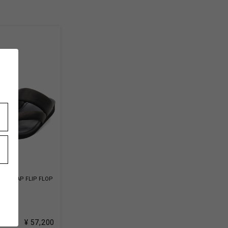
R STRAP FLIP FLOP
-03
k
¥ 57,200