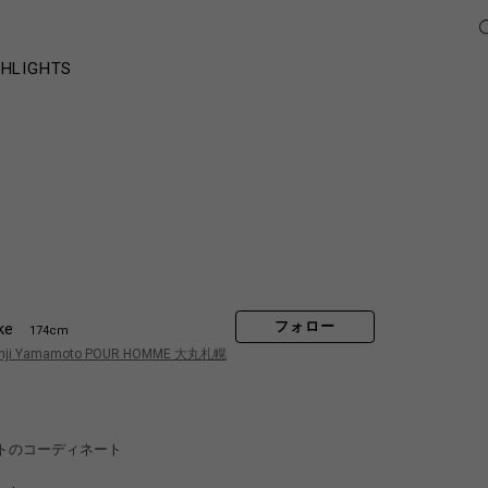
GHLIGHTS
フォロー
ke
174cm
hji Yamamoto POUR HOMME 大丸札幌
トのコーディネート