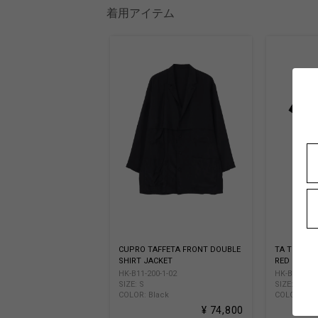
着用アイテム
CUPRO TAFFETA FRONT DOUBLE
TA TUXEDO
SHIRT JACKET
RED BLOUS
HK-B11-200-1-02
HK-B96-500-
SIZE: S
SIZE: S
COLOR: Black
COLOR: Bla
¥ 74,800