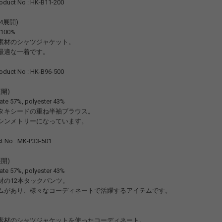
uct No : HK-B11-200
3,04展開)
 100%
素材のシャツジャケット。
最適な一着です。
uct No : HK-B96-500
3展開)
ate 57%, polyester 43%
タキシードの重ね半袖ブラウス。
シンメトリーになっています。
t No : MK-P33-501
3展開)
ate 57%, polyester 43%
材の12本タックパンツ。
ムがあり、様々なコーディネートで活躍するアイテムです。
素材のシャツジャケットを使ったコーディネート。