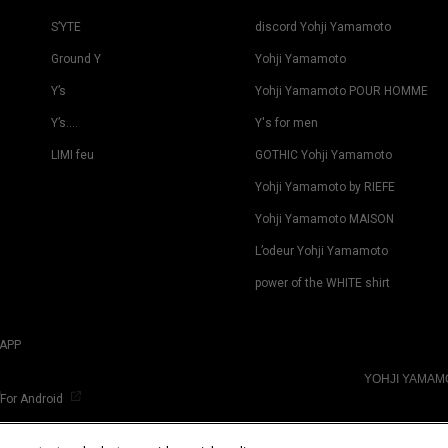
S’YTE
discord Yohji Yamamoto
Ground Y
Yohji Yamamoto
Y’s
Yohji Yamamoto POUR HOMME
Y’s….
Y's for men
LIMI feu
GOTHIC Yohji Yamamoto
Yohji Yamamoto by RIEFE
Yohji Yamamoto MAISON
L’odeur Yohji Yamamoto
power of the WHITE shirt
APP
YOHJI YAMA
For Android