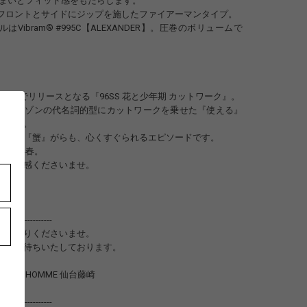
ずまいとフィット感をもたらします。
フロントとサイドにジップを施したファイアーマンタイプ。
Vibram®︎ #995C【ALEXANDER】。圧巻のボリュームで
 STOREでリリースとなる『96SS 花と少年期 カットワーク』。
トブルゾンの代名詞的型にカットワークを乗せた『使える』
ました。
だった『蟹』がらも、心くすぐられるエピソードです。
026年春。
ひご体感くださいませ。
-------------------
立ち寄りくださいませ。
店をお待ちいたしております。
to POUR HOMME 仙台藤崎
1316
-------------------