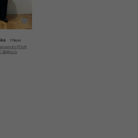
oka
Kushioka
Ku
174cm
174cm
 Yamamoto POUR
Yohji Yamamoto POUR
Yo
E 藤崎仙台
HOMME 藤崎仙台
H