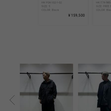
HK-Y04-102-1-02
HK-T74-985-
SIZE: S
SIZE: FREE 
COLOR: Black
COLOR: Bla
¥ 159,500