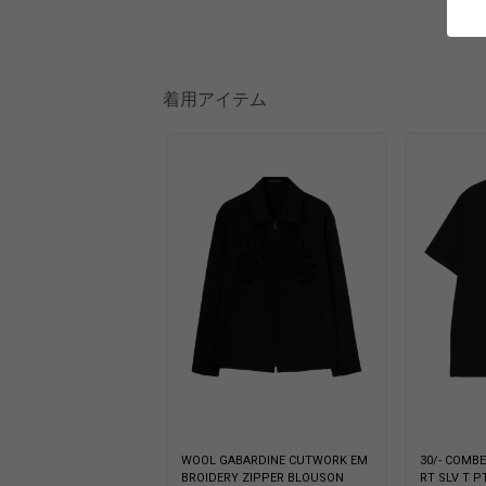
着用アイテム
WOOL GABARDINE CUTWORK EM
30/- COMB
BROIDERY ZIPPER BLOUSON
RT SLV T P