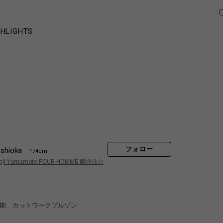
GHLIGHTS
フォロー
shioka
174cm
hji Yamamoto POUR HOMME 藤崎仙台
年期 カットワークブルゾン