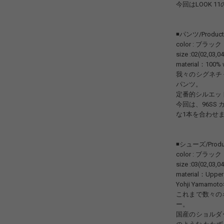
今回はLOOK 
◾️パンツ/Product 
color : ブラック
size :02(02,03,
material：100% 
我々のシグネチ
パンツ。
定番的シルエッ
今回は、96S
な1本を合わせ
◾️シューズ/Product
color : ブラック
size :03(02,03,
material：Upper 
Yohji Yamamo
これまで数々の
ー。
国産のショルダ