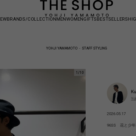
NEW
BRANDS/COLLECTION
MEN
WOMEN
GIFTS
BESTSELLERS
HI
YOHJI YAMAMOTO
STAFF STYLING
1
/
10
Ku
Yo
2026.05.17
96SS 花と少