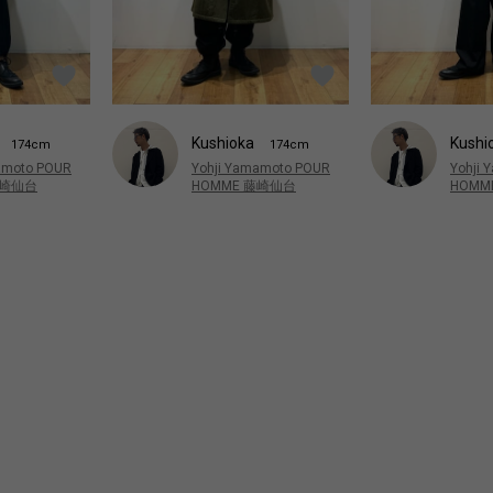
Kushi
Kushioka
174cm
174cm
Yohji
amoto POUR
Yohji Yamamoto POUR
HOMM
藤崎仙台
HOMME 藤崎仙台