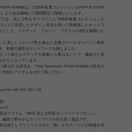
oto POUR HOMMEは、2026年春夏コレクションのPOP-UP STORE
（木）より仙台藤崎にて期間限定で開催いたします。
STOREでは、花と少年をテーマにした1996年春夏コレクションよ
ウェイに登場したデザイン表現を用いて再構築したカットワ
ズとして、ジャケット、ブルゾン、ブラウスの3型を展開いた
いと美しいドレープ性を備えた定番のウールギャバジン素材
き、刺繍で縁取るカットワークを施しました。
よって細かなステッチを幾重にも重ねることで、繊細さと強
上がりとなっています。
がれる表現を、Yohji Yamamoto POUR HOMMEの現在の
た特別なアイテムをぜひご覧ください。
ct No :HK-Y04-102-1-02
展開)
wool
Pの限定アイテム『96SS 花と少年期 カットワークブルゾン』。
、繊細で華やかなカットワークが目を惹く逸品です。
追加企画としてリリースされた『蟹』がモチーフとの情報を得