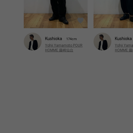
Kushioka
Kushioka
174cm
Yohji Yamamoto POUR
Yohji Yam
HOMME 藤崎仙台
HOMME 