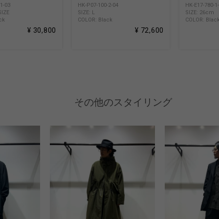
1-03
HK-P07-100-2-04
HK-E17-780-1
SIZE
SIZE: L
SIZE: 26cm
ck
COLOR: Black
COLOR: Blac
¥ 30,800
¥ 72,600
その他のスタイリング