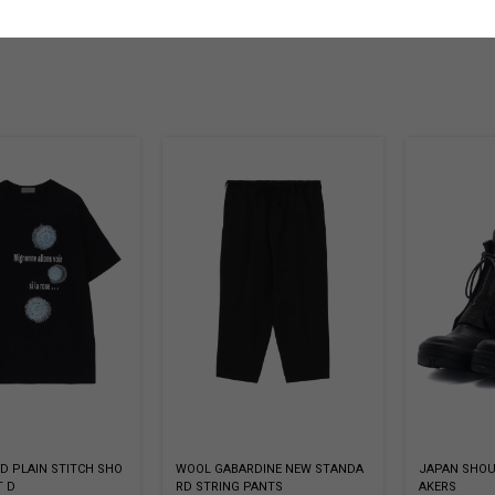
ED PLAIN STITCH SHO
WOOL GABARDINE NEW STANDA
JAPAN SHOU
T D
RD STRING PANTS
AKERS