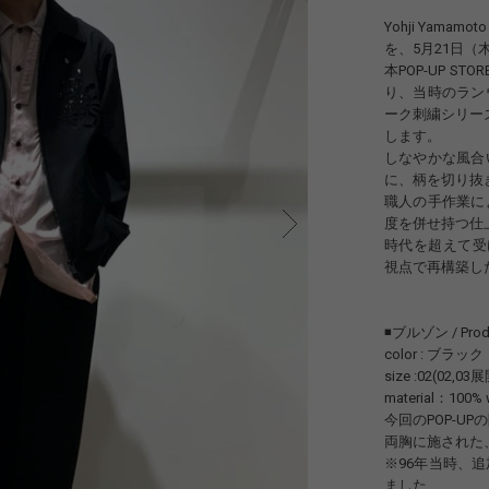
Yohji Yamam
を、5月21日
本POP-UP 
り、当時のラン
ーク刺繍シリー
します。
しなやかな風合
に、柄を切り抜
職人の手作業に
度を併せ持つ仕
時代を超えて受け継
視点で再構築し
◾️ブルゾン / Produ
color : ブラック
size :02(02,03
material：100% 
今回のPOP-U
両胸に施された
※96年当時、
ました