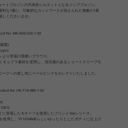
のショートブルゾンの代表的シルエットとなるジップブルゾン。
便利な1着に、印象的なカットワークが加えられた無敵の1着
越しくださいませ。
ct No :MK-B30-236-1-03
04展開)
cupro
ンより登場の環縫いブラウス。
くキュプラ素材を使用し、清涼感のあるショートスリーブモ
ワークへの差し色にペールピンクをセレクトいたしました。
uct No :HK-T74-985-1-03
e)
on100％
イに登場したモチーフを使用したプリントTeeシリーズ。
を使用し、YY HOMMEらしいゆったりとしたボディに仕上げ