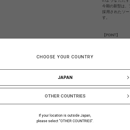
のような たた
今期の新型は、
採用されたソールは
す。
【POINT】
今回のPOP-UP
今回は、ショー
逸品に仕上がり
CHOOSE YOUR COUNTRY
当時の追加企画
30年が経過した2
不屈の名作をぜ
JAPAN
------------------------
OTHER COUNTRIES
ぜひ店舗にもお
みなさまのご来
If your location is outside Japan,
Yohji Yamamo
please select "OTHER COUNTRIES".
TEL :：022-722-
------------------------