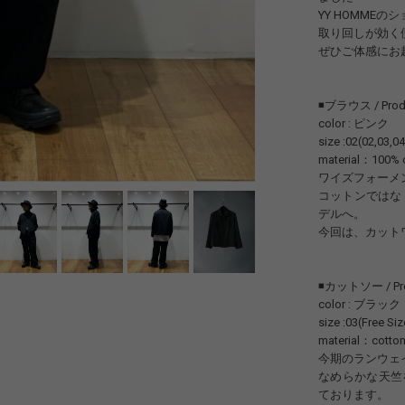
YY HOMME
取り回しが効く
ぜひご体感にお
◾️ブラウス / Produ
color : ピンク
size :02(02,03,
material：100% 
ワイズフォーメ
コットンではな
デルへ。
今回は、カット
◾️カットソー / Prod
color : ブラック
size :03(Free Siz
material：cott
今期のランウェ
なめらかな天竺
ております。