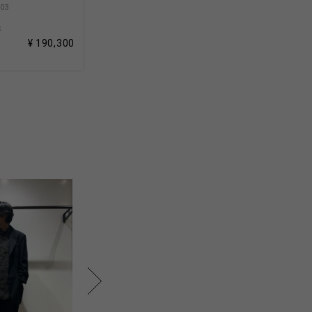
-03
k
¥ 190,300