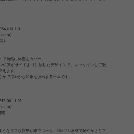
-P54-013-1-01
 color)
展開)
トで自然に体型をカバー。
ン位置がサイドよりに配したデザインで、タックインして魅
映えます。
やかで涼やかな印象を演出する一本です。
E12-061-1-03
 color)
展開)
ようなラフな質感が際立つ一足。綿×ゴム素材で軽やかさとフ