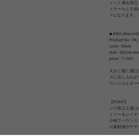
ィット感を両立
ィテールと立体
トになります。
◾︎ BAG (discord)
Product No : FK-
color : black
size : 02(one siz
price : 71,500
大きく開く開口
ズに出し入れが
ワンショルダー
【POINT】
シワ加工と透け
トソーをレイヤ
小物でバランス
の素材感やデザ