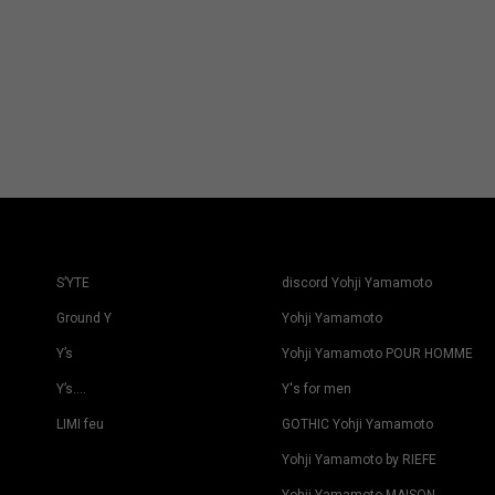
S’YTE
discord Yohji Yamamoto
Ground Y
Yohji Yamamoto
Y’s
Yohji Yamamoto POUR HOMME
Y’s….
Y's for men
LIMI feu
GOTHIC Yohji Yamamoto
Yohji Yamamoto by RIEFE