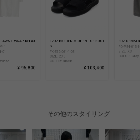
 LAWN F WRAP RELAX
12OZ BIO DENIM OPEN TOE BOOT
6OZ DENIM 
USE
S
FQ-P54-013-1
SIZE: XS
1-01
FK-E12-061-1-03
COLOR: Gray
SIZE: 23.5
 White
COLOR: Black
¥ 96,800
¥ 103,400
その他のスタイリング