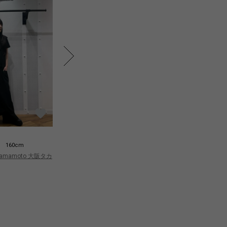
Sa
Sanai
160cm
160cm
Yo
 Yamamoto 大阪タカ
Yohji Yamamoto 大阪タカ
シ
シマヤ