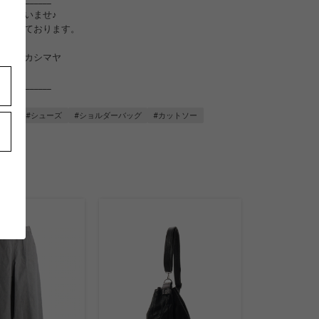
____________
くださいませ♪
待ちしております。
大阪タカシマヤ
92
____________
ウス
#シューズ
#ショルダーバッグ
#カットソー