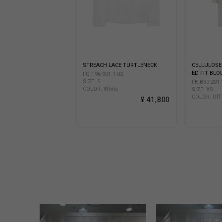
STREACH LACE TURTLENECK
CELLULOSE
ED FIT BLO
FQ-T96-901-1-02
SIZE: S
FK-B60-201-
COLOR: White
SIZE: XS
COLOR: Off
¥ 41,800