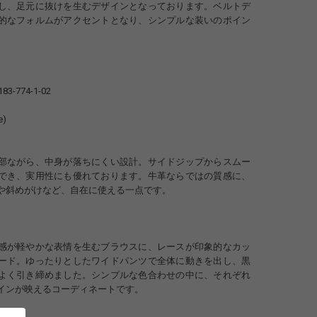
し、足元に抜けを生むデザインとなっております。ベルトデ
的なフォルムがアクセントとなり、シンプルな装いのポイン
183-774-1-02
e)
部ながら、中身が落ちにくい設計。サイドジップからスムー
でき、実用性にも優れております。牛革ならではの質感に、
や斜めがけなど、自在に使える一点です。
感が軽やかな表情を生むブラウスに、レースが印象的なカッ
ード。ゆったりとしたワイドパンツで全体に動きを出し、黒
よく引き締めました。シンプルな色合わせの中に、それぞれ
インが映えるコーディネートです。