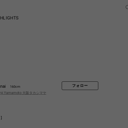
GHLIGHTS
フォロー
nai
160cm
hji Yamamoto 大阪タカシマヤ
 】