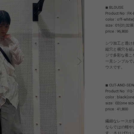
◾︎ BLOUSE
Product No : FK
color : off-whit
size : 01(01,02
price : 96,800
シワ加工と透け
縦穴と横穴を組
ジで多彩な着こ
一見シンプルで
ウスです。
◾︎ CUT-AND-SE
Product No : FQ
color : black(one
size : 02(one siz
price : 41,800
繊細なレースが
ならではの軽や
す。さりげない