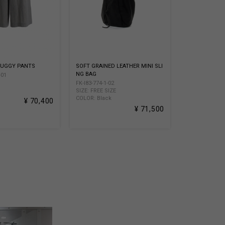
BUGGY PANTS
SOFT GRAINED LEATHER MINI SLI
NG BAG
-01
FK-I83-774-1-02
SIZE: FREE SIZE
COLOR: Black
¥ 70,400
¥ 71,500