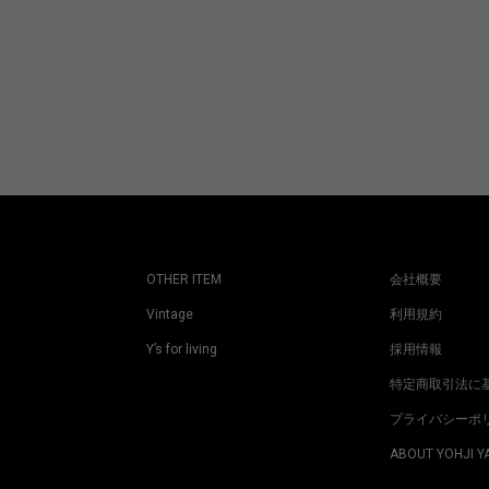
OTHER ITEM
会社概要
Vintage
利用規約
Y’s for living
採用情報
特定商取引法に
プライバシーポ
ABOUT YOHJI 