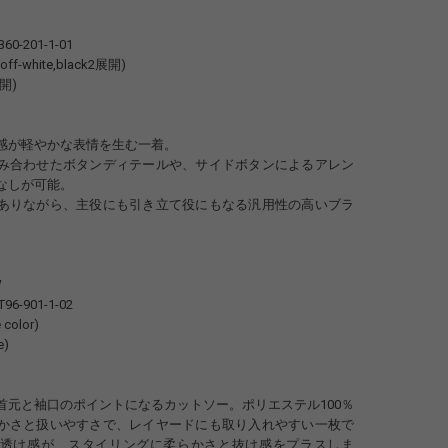
-B60-201-1-01
e(off-white,black2展開)
展開)
感が軽やかな表情を生む一着。
み合わせたボタンディテールや、サイドボタンによるアレン
なしが可能。
ありながら、主役にも引き立て役にもなる汎用性の高いブラ
W
-T96-901-1-02
 color)
e)
首元と袖口のポイントになるカットソー。ポリエステル100％
かさと扱いやすさで、レイヤードにも取り入れやすい一枚で
透け感が、スタイリングに柔らかさと抜け感をプラスしま