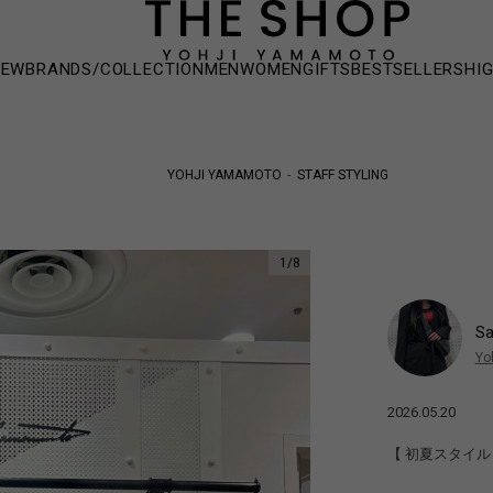
NEW
BRANDS/COLLECTION
MEN
WOMEN
GIFTS
BESTSELLERS
HI
YOHJI YAMAMOTO
STAFF STYLING
1
/
8
Sa
Yo
2026.05.20
【 初夏スタイル