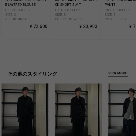
E LAYERED BLOUSE
CK SHORT SLV T
PANTS
HK-B96-500-1-02
HK-T02-070-1-02
HK-P10-500-1-02
SIZE: S
SIZE: S
SIZE: S
COLOR: Black
COLOR: Off White
COLOR: Black
¥ 72,600
¥ 20,900
¥ 
その他のスタイリング
VIEW MORE