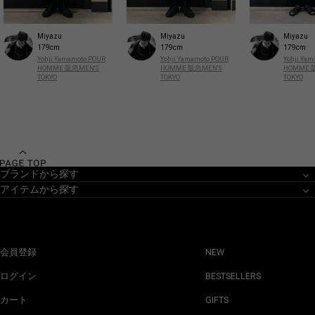
Miyazu
Miyazu
Miyazu
179cm
179cm
179cm
Yohji Yamamoto POUR
Yohji Yamamoto POUR
Yohji Ya
HOMME 阪急MEN'S
HOMME 阪急MEN'S
HOMME 
TOKYO
TOKYO
TOKYO
ブランドから探す
アイテムから探す
会員登録
NEW
ログイン
BESTSELLERS
カート
GIFTS