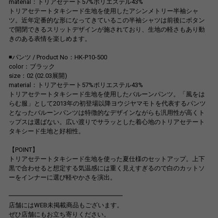
material：トリアセテート57%ポリエステル43%
トリアセテートタキシード生地を使用したアシンメトリー半袖シャ
ツ。近年定番的な形になってきているこの半袖シャツは前後にボタン
で開閉できるスリットデザインが施されており、生地の軽さもあり動
きのある表情を楽しめます。
◾️パンツ / Product No：HK-P10-500
color：ブラック
size：02 (02.03展開)
material：トリアセテート57%ポリエステル43%
トリアセテートタキシード生地を使用したバルーンパンツ。「風をは
らむ服」として2013年の初登場以降ヨウジヤマモトを代表するパンツ
となったバルーンパンツは特徴的なデザインながらも汎用性が高くト
ップスは選ばない。広い渡りでサラッとした着心地のトリアセテート
タキシード生地と好相性。
【POINT】
トリアセテートタキシード生地を使った夏仕様のセットアップ。上下
黒で合わせると想定する気温感には重く見えすぎるので白のカットソ
ーをインナーに選び軽やかさを演出。
━━━━━━━━━━━━━━━━━━
店舗にはWEB未掲載商品もございます。
ぜひ店舗にもお立ち寄りください。