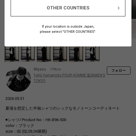
OTHER COUNTRIES
If your location is outside Japan,
please select "OTHER COUNTRIES".
Miyazu
179cm
フォロー
Yohji Yamamoto POUR HOMME 阪急MEN'S
TOKYO
2026.05.31
夏場を想定した半袖シャツのシックなモノトーンコーディネート
◾️シャツ/ Product No：HK-B96-500
color：ブラック
size：02 (02,03,04展開)