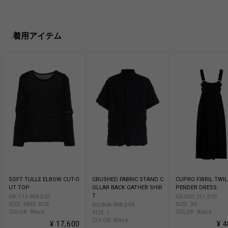
着用アイテム
SOFT TULLE ELBOW CUT-O
CRUSHED FABRIC STAND C
CUPRO FIBRIL TWIL
UT TOP
OLLAR BACK GATHER SHIR
PENDER DRESS
T
GK-T15-903-2-01
GE-D01-211-2-01
SIZE: FREE SIZE
SIZE: XS
GQ-B06-908-2-04
COLOR: Black
COLOR: Black
SIZE: L
COLOR: Black
¥ 17,600
¥ 