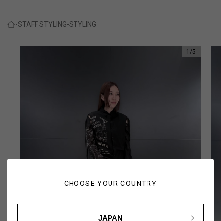
STAFF STYLING
STYLING
1
/
5
CHOOSE YOUR COUNTRY
JAPAN