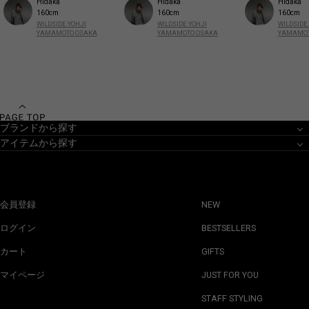
Hidaka
Hidaka
Hidaka
160cm
160cm
160cm
WILDSIDE YOHJI
WILDSIDE YOHJI
WILDSIDE
YAMAMOTO OSAKA
YAMAMOTO OSAKA
YAMAMOT
ブランドから探す
アイテムから探す
会員登録
NEW
ログイン
BESTSELLERS
カート
GIFTS
マイページ
JUST FOR YOU
STAFF STYLING