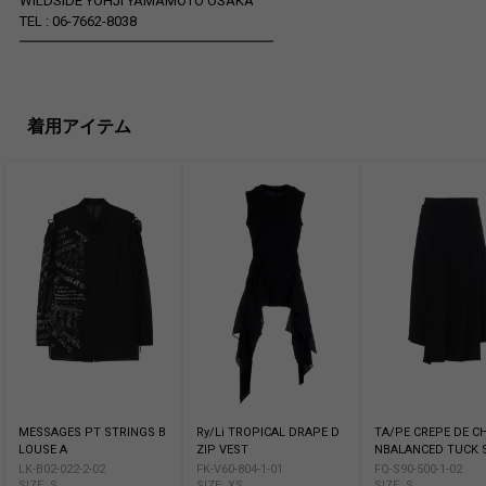
WILDSIDE YOHJI YAMAMOTO OSAKA
TEL : 06-7662-8038
━━━━━━━━━━━━━━━━━━
着用アイテム
MESSAGES PT STRINGS B
Ry/Li TROPICAL DRAPE D
TA/PE CREPE DE CH
LOUSE A
ZIP VEST
NBALANCED TUCK 
LK-B02-022-2-02
FK-V60-804-1-01
FQ-S90-500-1-02
SIZE: S
SIZE: XS
SIZE: S