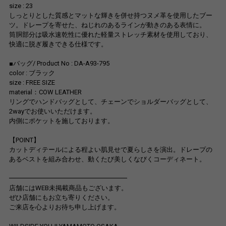
size : 23
しっとりとした質感とマットな輝きを併せ持つヌメ革を使用したブー
ツ。ドレープを寄せた、ねじれのあるラインが動きのある表情に。
筒胴部分は吸水速乾性に優れた軽量ストレッチ素材を使用しており、
快適に脱ぎ履きできる仕様です。
■バッグ/ Product No : DA-A93-795
color : ブラック
size : FREE SIZE
material：COW LEATHER
リングでハンドバッグとして、チェーンでショルダーバッグとして、
2wayでお使いいただけます。
内側にポケットを施しております。
【POINT】
カットディテールによる程よい肌見せで夏らしさを演出。ドレープの
あるベストを組み合わせ、動くたび美しくなびくコーディネート。
━━━━━━━━━━━━━━━━━━
店舗にはWEB未掲載商品もございます。
ぜひ店舗にもお立ち寄りください。
ご来店を心よりお待ち申し上げます。