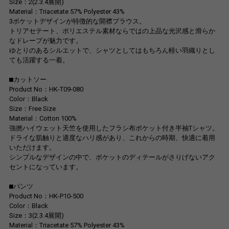
Size：2(2.3.4展開)
Material：Triacetate 57% Polyester 43%
3ポケットデザインが特徴的な開襟ブラウス。
トリアセテート、ポリエステル素材ならではの上品な光沢感と滑らか
なドレープが魅力です。
ゆとりのあるシルエットで、シャツとしてはもちろん軽い羽織りとし
ても活躍する一着。
⬛︎カットソー
Product No：HK-T09-080
Color：Black
Size：Free Size
Material：Cotton 100%
強撚ハイウェット天竺を使用したフラシ布ポケット付き半袖Tシャツ。
ドライな肌触りと適度なハリ感があり、これからの時期、快適に着用
いただけます。
シンプルなデザインの中で、ポケットのディテールがさりげないアク
セントになっています。
⬛︎パンツ
Product No：HK-P10-500
Color：Black
Size：3(2.3.4展開)
Material：Triacetate 57% Polyester 43%