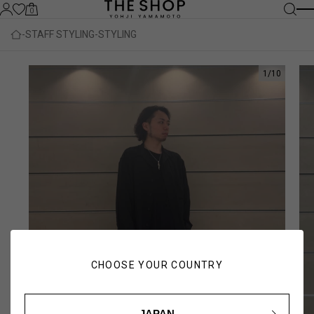
0
STAFF STYLING
STYLING
1
/
10
CHOOSE YOUR COUNTRY
JAPAN