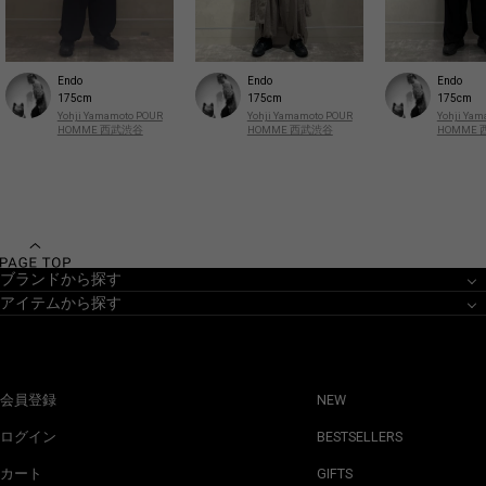
Endo
Endo
Endo
175cm
175cm
175cm
Yohji Yamamoto POUR
Yohji Yamamoto POUR
Yohji Ya
HOMME 西武渋谷
HOMME 西武渋谷
HOMME
ブランドから探す
アイテムから探す
会員登録
NEW
ログイン
BESTSELLERS
カート
GIFTS