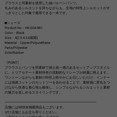
ブラウスと同素材を使用した細バルーンパンツ。
丸みのあるシルエットを持ちながらも、生地の特性上シルエットがす
っきりとした印象で着用できる一本です。
⬛︎シューズ
Product No：HK-E04-861
Color：Black
Size：4(2.3.4.5.6展開)
Material：Upper/Polyurethane
Parts/Polyester
Sole/Rubber
《POINT》
ブラウスとパンツを同素材で揃え統一感のあるセットアップスタイル
に。トリアセテート素材特有の流動的なドレープが綺麗に映えます。
ワントーンながらも素材の特性上軽やかにお召しいただけ、インナー
には強撚コットンのカットソーを合わせることで、素材感に変化をつ
けながら快適な着心地も確保し、シンプルながらもシルエットと素材
の魅力を楽しめるスタイリングです。
━━━━━━━━━━━━━━━━━━━━━━━━━━━
店舗にはWEB未掲載商品もございます。
ぜひ店舗にもお立ち寄りください。