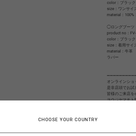
color：ブラック
size：ワンサイ
material：10
◯ロングブーツ
product no：FV-
color：ブラック
size：着用サイ
material：牛革
ラバー
➖➖➖➖➖➖➖➖➖
オンラインショ
是非店頭でお試
皆様のご来店を
ヨウジヤマモト
TEL :06-6313-73
➖➖➖➖➖➖➖➖➖
CHOOSE YOUR COUNTRY
#スカート
#