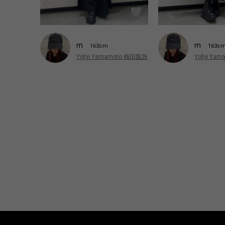
m
m
163cm
163c
Yohji Yamamoto 梅田阪急
Yohji Ya