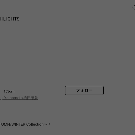
GHLIGHTS
フォロー
m
163cm
hji Yamamoto 梅田阪急
TUMN/WINTER Collection〜＊