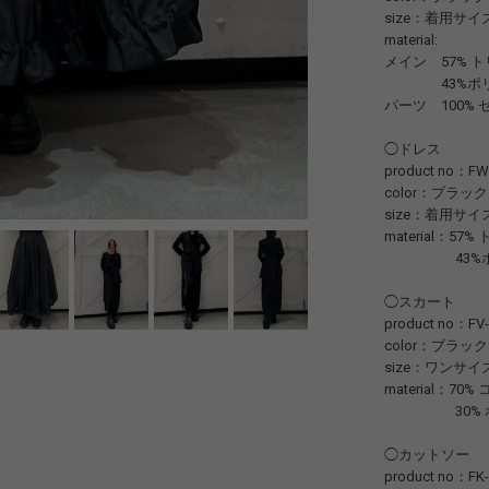
size：着用サイ
material:
メイン 57% 
43%ポリ
パーツ 100%
◯ドレス
product no：FW-
color：ブラック
size：着用サイ
material：5
43%ポリ
◯スカート
product no：FV-
color：ブラック
size：ワンサイ
material：70
30% ポ
◯カットソー
product no：FK-