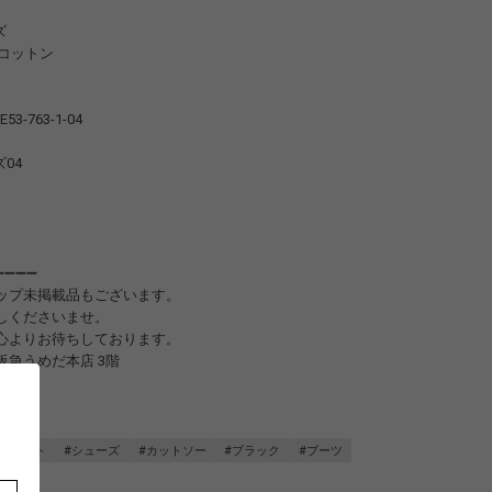
ズ
0% コットン
E53-763-1-04
ズ04
➖➖➖➖
ップ未掲載品もございます。
しくださいませ。
心よりお待ちしております。
阪急うめだ本店 3階
97
➖➖➖➖
ジャケット
#シューズ
#カットソー
#ブラック
#ブーツ