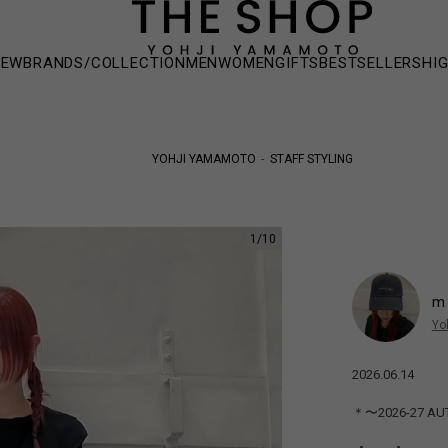
NEW
BRANDS/COLLECTION
MEN
WOMEN
GIFTS
BESTSELLERS
HI
YOHJI YAMAMOTO
STAFF STYLING
1
/
10
Yo
2026.06.14
＊〜2026-27 AU