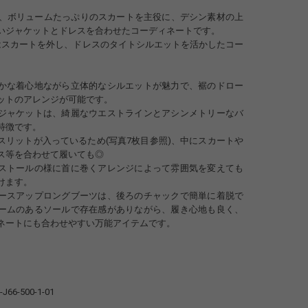
は、ボリュームたっぷりのスカートを主役に、デシン素材の上
いジャケットとドレスを合わせたコーディネートです。
はスカートを外し、ドレスのタイトシルエットを活かしたコー
。
かな着心地ながら立体的なシルエットが魅力で、裾のドロー
ットのアレンジが可能です。
ジャケットは、綺麗なウエストラインとアシンメトリーなバ
特徴です。
スリットが入っているため(写真7枚目参照)、中にスカートや
ス等を合わせて履いても◎
ストールの様に首に巻くアレンジによって雰囲気を変えても
けます。
ースアップロングブーツは、後ろのチャックで簡単に着脱で
ームのあるソールで存在感がありながら、履き心地も良く、
ネートにも合わせやすい万能アイテムです。
J66-500-1-01