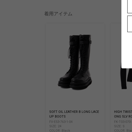
着用アイテム
SOFT OIL LEATHER B LONG LACE
HIGH TWIS
UP BOOTS
ONG SLV R
FV-E53-763-1-04
FK-T03-070-
SIZE: 24
SIZE: S
COLOR: Black
COLOR: Bla