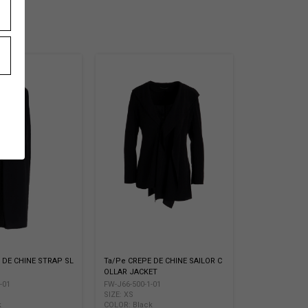
 DE CHINE STRAP SL
Ta/Pe CREPE DE CHINE SAILOR C
S
OLLAR JACKET
-01
FW-J66-500-1-01
SIZE: XS
k
COLOR: Black