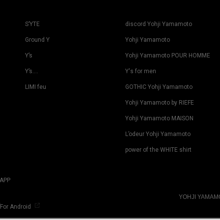
S’YTE
discord Yohji Yamamoto
Ground Y
Yohji Yamamoto
Y’s
Yohji Yamamoto POUR HOMME
Y’s….
Y's for men
LIMI feu
GOTHIC Yohji Yamamoto
Yohji Yamamoto by RIEFE
Yohji Yamamoto MAISON
L’odeur Yohji Yamamoto
power of the WHITE shirt
APP
YOHJI YAMA
For Android