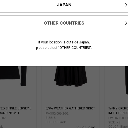
JAPAN
OTHER COUNTRIES
If your location is outside Japan,
please select "OTHER COUNTRIES".
TED SINGLE JERSEY L
C/Pe WEATHER GATHERED SKIRT
Ta/Pe CREPE
OUND NECK T
IM FIT DRES
FV-S52-006-2-02
SIZE: S
3-02
FW-D63-500-1
COLOR: Black
SIZE: XS
ck
COLOR: Blac