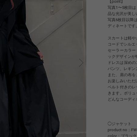
【point】
写真1〜5枚目
品な光沢が美し
写真6枚目以降
ディネートです
スカートは軽や
コードでシルエ
セーラーカラー
ックデザインが
ドレスは深めの
パンツ、レギン
また、肩の布を
お楽しみいただ
ベルト付きのレ
きます。ボリュ
どんなコーディ
◯ジャケット
product no：FW-
color：ブラック