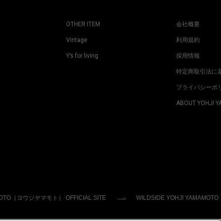
OTHER ITEM
会社概要
Vintage
利用規約
Y’s for living
採用情報
特定商取引法に
プライバシーポ
ABOUT YOHJI 
MOTO（ヨウジヤマモト） OFFICIAL SITE
WILDSIDE YOHJI YAMAMOTO